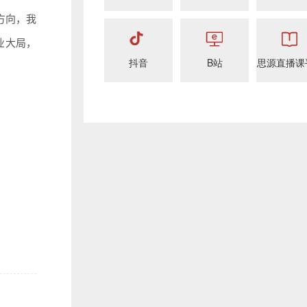
方向，我
业大局，
抖音
B站
思源直播课