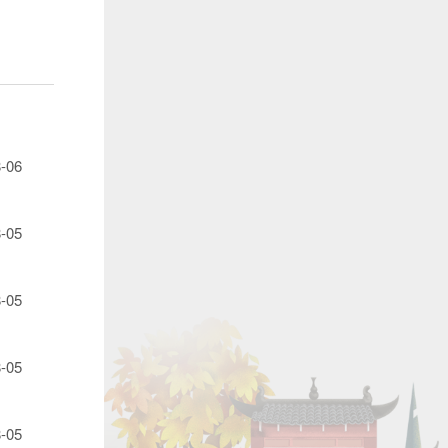
-06
-05
-05
-05
-05