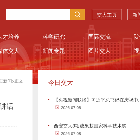
交大主页
新
人才培养
科学研究
国际交流
院
媒体交大
新闻专题
图片交大
视
页新闻
>
正文
今日交大
【央视新闻联播】习近平总书记在庆祝中..
要讲话
2026-07-08
西安交大3项成果获国家科学技术奖
2026-07-08