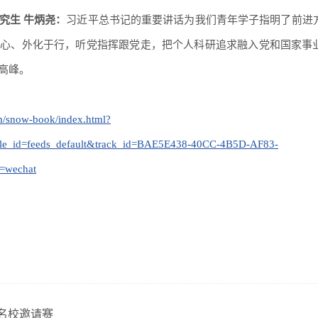
究生 牛炳尧：
习近平总书记的重要讲话为我们青年学子指明了前进
于心、外化于行，听党指挥跟党走，把个人科研追求融入党和国家事
高峰。
com/snow-book/index.html?
le_id=feeds_default&track_id=BAE5E438-40CC-4B5D-AF83-
=wechat
际名校邀请赛