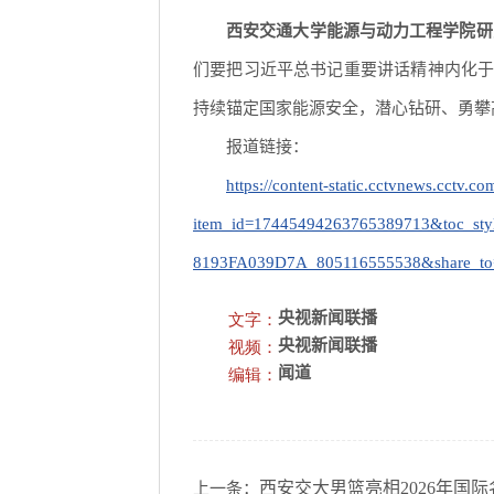
西安交通大学能源与动力工程学院研
们要把习近平总书记重要讲话精神内化
持续锚定国家能源安全，潜心钻研、勇攀
报道链接：
https://content-static.cctvnews.cctv.
item_id=17445494263765389713&toc_sty
8193FA039D7A_805116555538&share_to
文字：
央视新闻联播
视频：
央视新闻联播
编辑：
闻道
西安交大男篮亮相2026年国
上一条：