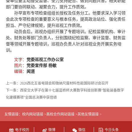
查单位要主动接受监督、全力支持配合、做到同题共答。相关职能
部门要协同联动、凝聚合力，提升工作质效。
孙早宣布专项检查组组长授权及任务分工。他要求深入学习领
会此次专项检查的重要意义与根本任务，提高政治站位、强化责任
担当、严守纪律规矩，提升巡视工作质效。
动员会后，巡视办组织开展了专题培训。纪检监察机构、审计
处、财务处等部门负责人，分别围绕纪检监察、审计监督、财务监
督等领域开展专题培训，巡视办负责人针对巡视业务开展实务培
训。
文字：
党委巡视工作办公室
图片：
党委宣传部 杨敏
编辑：
闻道
上一条：2026西北五省电镜会和微纳尺度材料性能国际研讨会召开
下一条：西安交大学子在第十七届蓝桥杯大赛数字科技创新赛“智能装备数字
化建模赛项”全国总决赛中获佳绩
友情链接：
校内网站链接 >
高校合作网站链接 >
其他友情链接 >
电子校历
微博
微信
今日头条