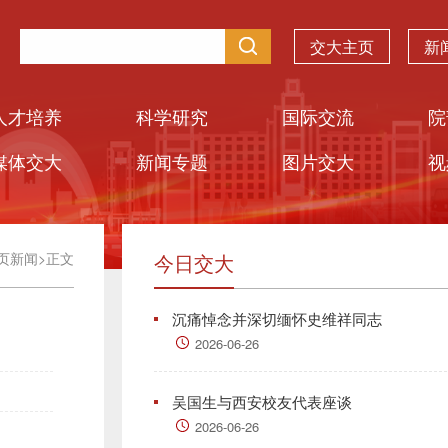
交大主页
新
人才培养
科学研究
国际交流
院
媒体交大
新闻专题
图片交大
视
页新闻
>
正文
今日交大
沉痛悼念并深切缅怀史维祥同志
2026-06-26
吴国生与西安校友代表座谈
2026-06-26