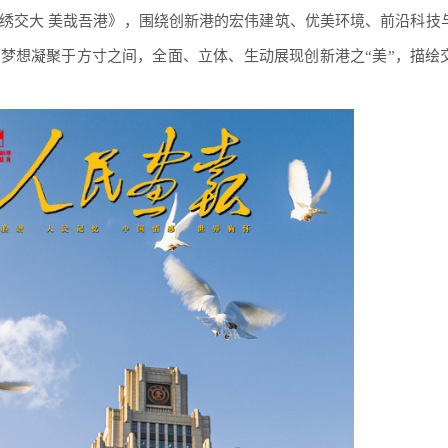
绣交大 美哉吾港》，围绕创新港的宏伟建筑、优美环境、前沿科技
梦想凝聚于方寸之间，全面、立体、生动展现创新港之“美”，描绘