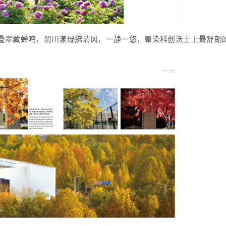
叠翠藏蝉鸣，渭川漾绿拂清风，一静一悠，晕染科创沃土上最舒朗