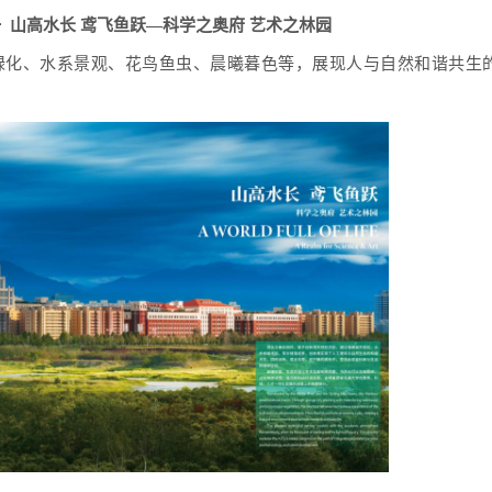
 山高水长 鸢飞鱼跃—科学之奥府 艺术之林园
绿化、水系景观、花鸟鱼虫、晨曦暮色等，展现人与自然和谐共生