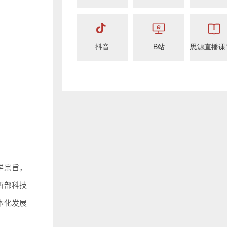
抖音
B站
思源直播课
学宗旨，
西部科技
体化发展