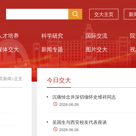
交大主页
新
人才培养
科学研究
国际交流
院
媒体交大
新闻专题
图片交大
视
页新闻
>
正文
今日交大
沉痛悼念并深切缅怀史维祥同志
2026-06-26
吴国生与西安校友代表座谈
2026-06-26