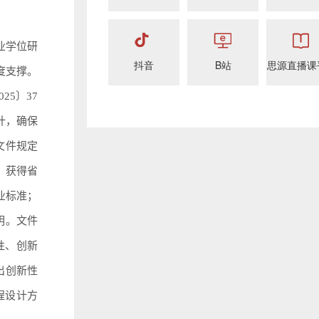
业学位研
抖音
B站
思源直播课
度支撑。
5〕37
计，确保
文件规定
；获得省
业标准；
明。文件
性、创新
出创新性
程设计方