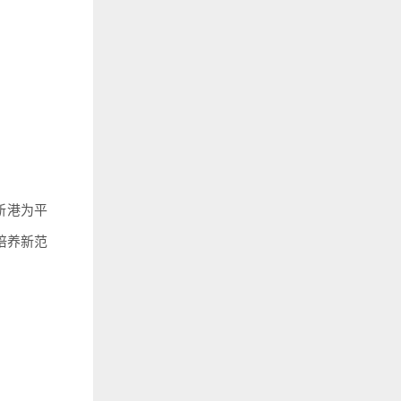
新港为平
培养新范