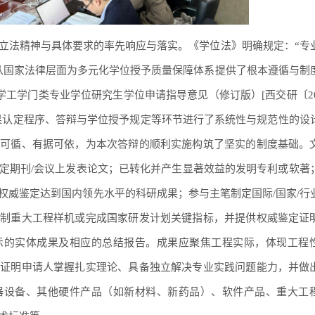
立法精神与具体要求的率先响应与落实。《学位法》明确规定：“专
从国家法律层面为多元化学位授予质量保障体系提供了根本遵循与制
学工学门类专业学位研究生学位申请指导意见（修订版）[西交研〔202
果认定程序、答辩与学位授予规定等环节进行了系统性与规范性的设
章可循、有据可依，为本次答辩的顺利实施构筑了坚实的制度基础。
定期刊/会议上发表论文；已转化并产生显著效益的发明专利或软著
权威鉴定达到国内领先水平的科研成果；参与主笔制定国际/国家/行
研制重大工程样机或完成国家研发计划关键指标，并提供权威鉴定证
示的实体成果及相应的总结报告。成果应聚焦工程实际，体现工程
分证明申请人掌握扎实理论、具备独立解决专业实践问题能力，并做
器设备、其他硬件产品（如新材料、新药品）、软件产品、重大工