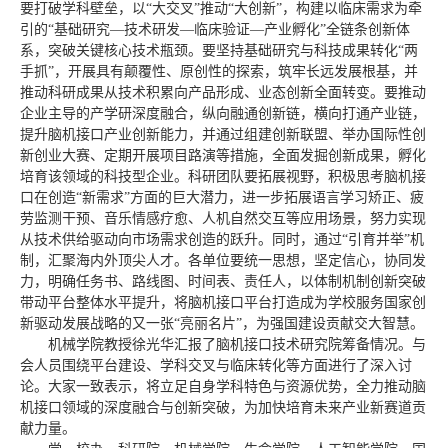
要打破学科壁垒，以“大交叉”推动“大创新”，构建以临床需求为牵
引的“基础研究—技术研发—临床验证—产业孵化”全链条创新体
系，突破关键核心技术瓶颈。要坚持基础研究与科技成果转化“两
手抓”，开展具有颠覆性、原创性的探索，筑牢长远发展根基，并
推动科研成果从技术积累向产品形成、业态创新全面转变。要推动
企业主导的产学研深度融合，纵向融通创新链，横向打通产业链，
提升脑机接口产业创新能力，并通过组建创新联盟、举办国际性创
新创业大赛、定期开展项目路演等措施，全面发掘创新成果，孵化
培育该领域的科技型企业。科研团队要拓展视野，积极思考脑机接
口在创造“新需求”方面的巨大潜力，进一步拓展语言学习矫正、疲
劳监测干预、音乐情感疗愈、人机自然交互等应用场景，努力实现
从技术供给驱动向市场需求创造的跃升。同时，通过“引育并举”机
制，汇聚海内外顶尖人才。各单位要统一思想，坚定信心，协同发
力，明确任务书、路线图、时间表、责任人，以体制机制创新突破
带动平台整体水平提升，将脑机接口平台打造成为学校服务国家创
新驱动发展战略的又一张“亮丽名片”，为强国建设贡献交大智慧。
机械学院教授徐光华汇报了脑机接口技术研究院筹备情况。与
会人员围绕平台建设、学科交叉与临床转化等方面进行了深入讨
论。大家一致表示，将立足自身学科特色与资源优势，全力推动脑
机接口领域的深度融合与创新突破，为加快培育未来产业新赛道贡
献力量。