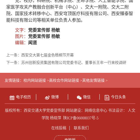
党、校办，科研院、机械学院、生命学院、人工智能学院、国
家医学攻关产教融合创新平台（中心）、交大一附院、交大二附
院、国家技术转移中心、西安穹顶医疗科技有限公司、西安臻泰智
能科技有限公司等相关单位负责人参加。
文字：
党委宣传部 杨敏
图片：
党委宣传部 杨敏
编辑：
闻道
上一条：西安交大第七届金色梧桐节开幕
下一条：苏州创新投资集团有限公司党委书记、董事长王牟一行来校调研
友情链接：
校内网站链接 >
高校合作网站链接 >
其他友情链接 >
电子校历
微博
微信
今日头条
版权所有：西安交通大学党委宣传部 网站建设：网络信息中心 书法设计： 人文
学院 杨晓萍
陕ICP备06008037号-5
在线投稿
联系我们