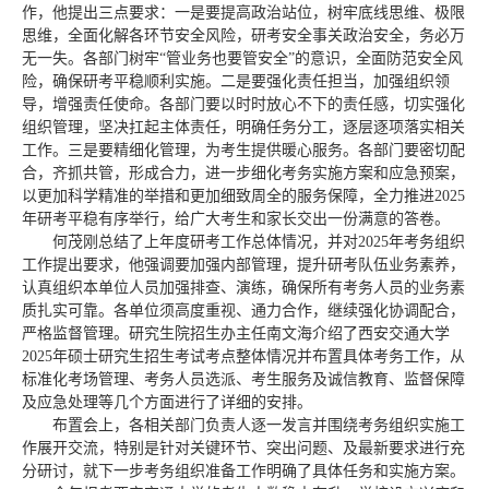
作，他提出三点要求：一是要提高政治站位，树牢底线思维、极限
思维，全面化解各环节安全风险，研考安全事关政治安全，务必万
无一失。各部门树牢“管业务也要管安全”的意识，全面防范安全风
险，确保研考平稳顺利实施。二是要强化责任担当，加强组织领
导，增强责任使命。各部门要以时时放心不下的责任感，切实强化
组织管理，坚决扛起主体责任，明确任务分工，逐层逐项落实相关
工作。三是要精细化管理，为考生提供暖心服务。各部门要密切配
合，齐抓共管，形成合力，进一步细化考务实施方案和应急预案，
以更加科学精准的举措和更加细致周全的服务保障，全力推进2025
年研考平稳有序举行，给广大考生和家长交出一份满意的答卷。
何茂刚总结了上年度研考工作总体情况，并对2025年考务组织
工作提出要求，他强调要加强内部管理，提升研考队伍业务素养，
认真组织本单位人员加强排查、演练，确保所有考务人员的业务素
质扎实可靠。各单位须高度重视、通力合作，继续强化协调配合，
严格监督管理。研究生院招生办主任南文海介绍了西安交通大学
2025年硕士研究生招生考试考点整体情况并布置具体考务工作，从
标准化考场管理、考务人员选派、考生服务及诚信教育、监督保障
及应急处理等几个方面进行了详细的安排。
布置会上，各相关部门负责人逐一发言并围绕考务组织实施工
作展开交流，特别是针对关键环节、突出问题、及最新要求进行充
分研讨，就下一步考务组织准备工作明确了具体任务和实施方案。