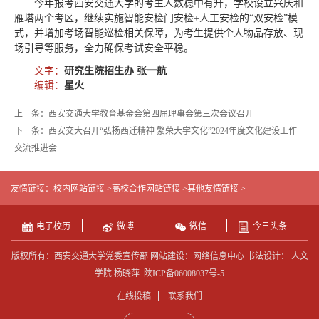
今年报考西安交通大学的考生人数稳中有升，学校设立兴庆和
雁塔两个考区，继续实施智能安检门安检+人工安检的“双安检”模
式，并增加考场智能巡检相关保障，为考生提供个人物品存放、现
场引导等服务，全力确保考试安全平稳。
文字：
研究生院招生办 张一航
编辑：
星火
上一条：西安交通大学教育基金会第四届理事会第三次会议召开
下一条：西安交大召开“弘扬西迁精神 繁荣大学文化”2024年度文化建设工作
交流推进会
友情链接：
校内网站链接 >
高校合作网站链接 >
其他友情链接 >
电子校历
微博
微信
今日头条
版权所有：西安交通大学党委宣传部 网站建设：网络信息中心 书法设计： 人文
学院 杨晓萍
陕ICP备06008037号-5
在线投稿
联系我们