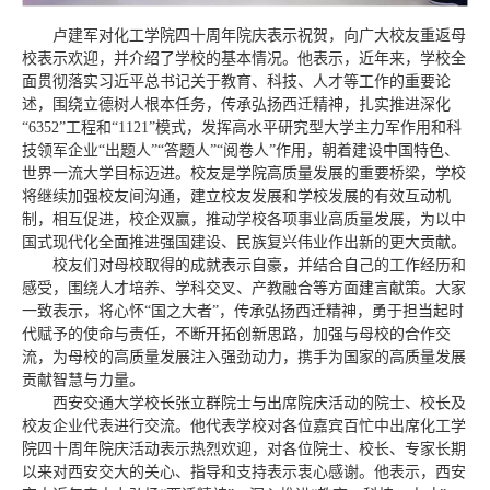
卢建军对化工学院四十周年院庆表示祝贺，向广大校友重返母
校表示欢迎，并介绍了学校的基本情况。他表示，近年来，学校全
面贯彻落实习近平总书记关于教育、科技、人才等工作的重要论
述，围绕立德树人根本任务，传承弘扬西迁精神，扎实推进深化
“6352”工程和“1121”模式，发挥高水平研究型大学主力军作用和科
技领军企业“出题人”“答题人”“阅卷人”作用，朝着建设中国特色、
世界一流大学目标迈进。校友是学院高质量发展的重要桥梁，学校
将继续加强校友间沟通，建立校友发展和学校发展的有效互动机
制，相互促进，校企双赢，推动学校各项事业高质量发展，为以中
国式现代化全面推进强国建设、民族复兴伟业作出新的更大贡献。
校友们对母校取得的成就表示自豪，并结合自己的工作经历和
感受，围绕人才培养、学科交叉、产教融合等方面建言献策。大家
一致表示，将心怀“国之大者”，传承弘扬西迁精神，勇于担当起时
代赋予的使命与责任，不断开拓创新思路，加强与母校的合作交
流，为母校的高质量发展注入强劲动力，携手为国家的高质量发展
贡献智慧与力量。
西安交通大学校长张立群院士与出席院庆活动的院士、校长及
校友企业代表进行交流。他代表学校对各位嘉宾百忙中出席化工学
院四十周年院庆活动表示热烈欢迎，对各位院士、校长、专家长期
以来对西安交大的关心、指导和支持表示衷心感谢。他表示，西安