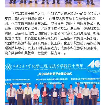
学院建院四十周年之际，得到了广大校友和企业的关心和大力
支持，先后获得捐赠近150万。西安交大教育基金会秘书长邢晓
强、化工学院院长杨贵东为四川空分设备（集团）有限责任公司总
经理、93级校友计晓亮，北京信泽瑞科技公司总经理、86级校友张
树民，山东科汇电力自动化股份有限公司北京分公司总经理、88级
校友李成刚，豪迈集团股份有限公司化工装备研发负责人韩永强，
陕西腾景能源科技有限公司董事长王欣，化工学院教授高展颁授捐
赠铭牌并献花。以上捐赠将主要致力于改善本科生教学实验条件、
设立奖学金和奖教金，激励师生努力奋进。