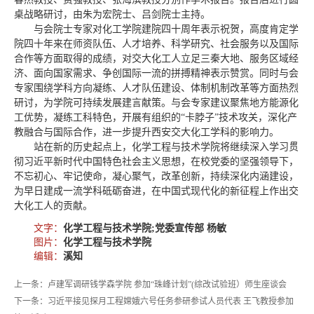
桌战略研讨，由朱为宏院士、吕剑院士主持。
与会院士专家对化工学院建院四十周年表示祝贺，高度肯定学
院四十年来在师资队伍、人才培养、科学研究、社会服务以及国际
合作等方面取得的成绩，对交大化工人立足三秦大地、服务区域经
济、面向国家需求、争创国际一流的拼搏精神表示赞赏。同时与会
专家围绕学科方向凝练、人才队伍建设、体制机制改革等方面热烈
研讨，为学院可持续发展建言献策。与会专家建议聚焦地方能源化
工优势，凝练工科特色，开展有组织的“卡脖子”技术攻关，深化产
教融合与国际合作，进一步提升西安交大化工学科的影响力。
站在新的历史起点上，
化学工程与技术学院
将继续深入学习贯
彻习近平新时代中国特色社会主义思想，在校党委的坚强领导下，
不忘初心、牢记使命，凝心聚气，改革创新，持续深化内涵建设，
为早日建成一流学科砥砺奋进，在中国式现代化的新征程上作出交
大化工人的贡献。
文字：
化学工程与技术学院;党委宣传部 杨敏
图片：
化学工程与技术学院
编辑：
溪知
上一条：卢建军调研钱学森学院 参加“珠峰计划”(综改试验班）师生座谈会
下一条：习近平接见探月工程嫦娥六号任务参研参试人员代表 王飞教授参加