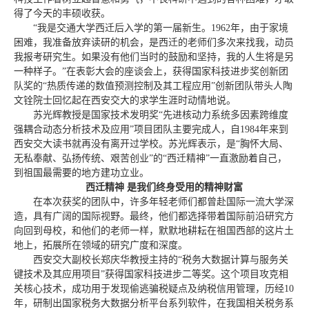
得了今天的丰硕收获。
“我是交通大学西迁后入学的第一届新生。1962年，由于家境
困难，我准备放弃读研的机会，是西迁的老师们多次来找我，动员
我报考研究生。如果没有他们当时的鼓励和坚持，我的人生将是另
一种样子。”在表彰大会的座谈会上，获得国家科技进步奖创新团
队奖的“热质传递的数值预测控制及其工程应用”创新团队带头人陶
文铨院士回忆起在西安交大的求学生涯时动情地说。
苏光辉教授是国家技术发明奖“先进核动力系统多因素跨维度
强耦合动态分析技术及应用”项目团队主要完成人，自1984年来到
西安交大读书就再没有离开过学校。苏光辉表示，是“胸怀大局、
无私奉献、弘扬传统、艰苦创业”的“西迁精神”一直激励着自己，
到祖国最需要的地方建功立业。
西迁精神 是我们终身受用的精神财富
在本次获奖的团队中，许多年轻老师们都曾赴国际一流大学深
造，具有广阔的国际视野。最终，他们都选择带着国际前沿研究方
向回到母校，和他们的老师一样，默默地耕耘在祖国西部的这片土
地上，拓展所在领域的研究广度和深度。
西安交大副校长郑庆华教授主持的“税务大数据计算与服务关
键技术及其应用项目”获得国家科技进步二等奖。这个项目攻克相
关核心技术，成功用于发现偷逃骗税疑点及纳税信用管理，历经10
年，研制出国家税务大数据分析平台系列软件，在我国相关税务系