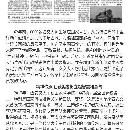
62年前，6000多名交大师生响应国家号召，从黄浦江畔的十里
洋场奔赴渭水之滨的千年古城，扎根祖国西部教书育人，开启了一
个建设西部的风云甲子，创造了中国高教史上的奇迹，同时也为后
人留下了“胸怀大局、无私奉献、弘扬传统、艰苦创业”的宝贵的
“西迁精神”，树立起一座精神丰碑。近期，习近平总书记对西安交
大15位西迁老教授来信作出重要指示，并在2018年新年贺词中再次
肯定了西迁精神，这让所有西安交大人感到无比振奋，更加坚定了
西安交大师生不忘初心，传承和弘扬西迁精神，为国家建设做出新
贡献的决心。
精神传承 让获奖者树立起智慧和勇气
2017年，西安交大荣获国家科学技术奖7项，居全国高校第
二。特别是国家科技进步奖创新团队一等奖，这是近20年来西安交
大首次获得国家科学技术一等奖。三秦都市报记者采访发现，这些
获奖科研项目，多数是专家团队发挥集体智慧，磨砺奋斗十多年才
取得的成果。捷报传来，西安交大在表彰获奖团队时，所有获奖团
队代表表示，是一代代交大学子西迁精神的不懈传承，让每位获奖
科技工作者树立起智慧和勇气，不畏科研中遇到的各种困难，才取