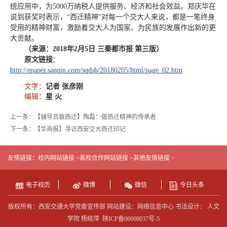
统应用中，为5000万纳税人提供服务、经济和社会效益。郑庆华在
说到获奖时表示，“西迁精神”对每一个交大人来说，都是一笔终身
受用的精神财富，激励着交大人为国家、为民族的发展作出新的更
大贡献。
（来源：2018年2月5日 三秦都市报 第三版）
原文链接
：
http://epaper.sanqin.com/sqdsb/20180205/html/page_02.htm
文字：
记者 张彦刚
编辑：
星 火
上一条：【辅导员致西迁】陶磊：做西迁精神的传承者
下一条：【华商报】寻访西安交大西迁印记
友情链接：
校内网站链接 >
高校合作网站链接 >
其他友情链接 >
电子校历
微博
微信
今日头条
版权所有：西安交通大学党委宣传部 网站建设：网络信息中心 书法设计： 人文
学院 杨晓萍
陕ICP备06008037号-5