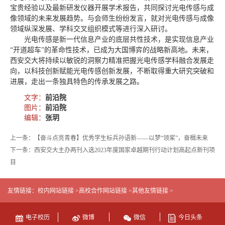
宝贵经验以及最新研发仪器开展学术报告，共同探讨光电传感与成
像领域的未来发展趋势。与会师生纷纷发言，就对光电传感与成像
领域纵深发展、学科交叉组织模式等进行深入研讨。
光电传感是新一代信息产业的底层共性技术，是实现信息产业
“开道超车”的革命性技术，已成为大国博弈的战略新高地。未来，
西安交大将持续以敏锐的洞察力精准把握光电传感学科融合发展走
向，以科技创新赋能光电传感创新发展，不断取得重大研究突破和
进展，走出一条独具特色的传承发展之路。
文字：
前沿院
图片：
前沿院
编辑：
张玥
上一条：【奋斗点亮青春】优秀学生标兵孙语新——以梦“领桨”，奋楫未来
下一条：西安交大主办两刊入选2023年度国家卓越期刊行动计划高起点新刊项
目
友情链接：
校内网站链接 >
高校合作网站链接 >
其他友情链接 >
电子校历
微博
微信
今日头条