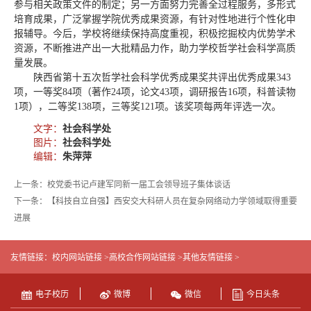
参与相关政策文件的制定；另一方面努力完善全过程服务，多形式
培育成果，广泛掌握学院优秀成果资源，有针对性地进行个性化申
报辅导。今后，学校将继续保持高度重视，积极挖掘校内优势学术
资源，不断推进产出一大批精品力作，助力学校哲学社会科学高质
量发展。
陕西省第十五次哲学社会科学优秀成果奖共评出优秀成果343
项，一等奖84项（著作24项，论文43项，调研报告16项，科普读物
1项），二等奖138项，三等奖121项。该奖项每两年评选一次。
文字：
社会科学处
图片：
社会科学处
编辑：
朱萍萍
上一条：校党委书记卢建军同新一届工会领导班子集体谈话
下一条：【科技自立自强】西安交大科研人员在复杂网络动力学领域取得重要
进展
友情链接：
校内网站链接 >
高校合作网站链接 >
其他友情链接 >
电子校历
微博
微信
今日头条