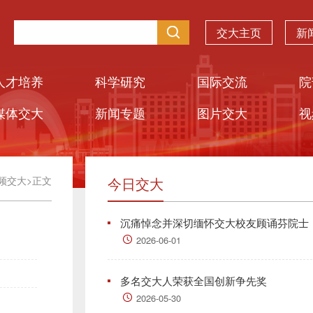
交大主页
新
人才培养
科学研究
国际交流
院
媒体交大
新闻专题
图片交大
视
频交大
>
正文
今日交大
沉痛悼念并深切缅怀交大校友顾诵芬院士
2026-06-01
多名交大人荣获全国创新争先奖
2026-05-30