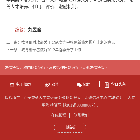
平创新创业人才、青年人才和急需紧缺人才，引进高层次人才。完
善人才培养、任用、评价、激励机制。
编辑：
刘昱含
上一条：教育部财政部关于实施高等学校创新能力提升计划的意见
下一条：教育部部署做好2012年春季开学工作
友情链接：
校内网站链接 >
高校合作网站链接 >
其他友情链接 >
电子校历
微博
微信
今日头条
版权所有：西安交通大学党委宣传部 网站建设：网络信息中心 书法设计： 人文
学院 杨晓萍
陕ICP备06008037号-5
在线投稿
联系我们
电脑版