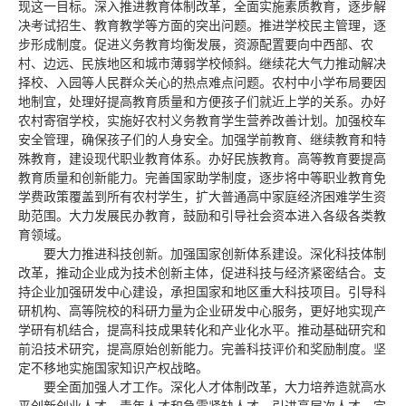
现这一目标。深入推进教育体制改革，全面实施素质教育，逐步解
决考试招生、教育教学等方面的突出问题。推进学校民主管理，逐
步形成制度。促进义务教育均衡发展，资源配置要向中西部、农
村、边远、民族地区和城市薄弱学校倾斜。继续花大气力推动解决
择校、入园等人民群众关心的热点难点问题。农村中小学布局要因
地制宜，处理好提高教育质量和方便孩子们就近上学的关系。办好
农村寄宿学校，实施好农村义务教育学生营养改善计划。加强校车
安全管理，确保孩子们的人身安全。加强学前教育、继续教育和特
殊教育，建设现代职业教育体系。办好民族教育。高等教育要提高
教育质量和创新能力。完善国家助学制度，逐步将中等职业教育免
学费政策覆盖到所有农村学生，扩大普通高中家庭经济困难学生资
助范围。大力发展民办教育，鼓励和引导社会资本进入各级各类教
育领域。
要大力推进科技创新。加强国家创新体系建设。深化科技体制
改革，推动企业成为技术创新主体，促进科技与经济紧密结合。支
持企业加强研发中心建设，承担国家和地区重大科技项目。引导科
研机构、高等院校的科研力量为企业研发中心服务，更好地实现产
学研有机结合，提高科技成果转化和产业化水平。推动基础研究和
前沿技术研究，提高原始创新能力。完善科技评价和奖励制度。坚
定不移地实施国家知识产权战略。
要全面加强人才工作。深化人才体制改革，大力培养造就高水