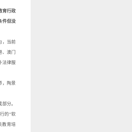
教育行政
条件但没
为，当前
港、澳门
外法律服
师，陶景
成部分。
行的“软
关教育培