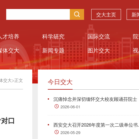
交大主页
新
人才培养
科学研究
国际交流
院
媒体交大
新闻专题
图片交大
视
体交大
>
正文
今日交大
沉痛悼念并深切缅怀交大校友顾诵芬院士
2026-06-01
”对口
西安交大召开2026年度第一次二级单位书..
2026-05-29