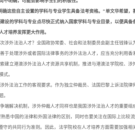
尚不明确，可能会影响学生们的积极性。
明确这些自主设置的学科与专业学生具备法考资格。”单文华希望，
点建设的学科与专业点尽快正式纳入国家学科与专业目录，以便具备
人才培养发挥更大作用。
次涉外法治人才？全国政协常委、社会和法制委员会副主任钱锋认
、善于处理涉外或者国际法律事务的涉外法治人才，应当充分利用香
探索建立港澳涉外法治人才资源共享机制，推进与港澳法学院校、涉
模式。
涉外法治工作的客观要求。作为独立仲裁员、法国巴黎上诉法院律
题。
争端解决机制，涉外仲裁人才同样也是我国涉外法治人才的重要组
要熟悉中国的法律和外国法律的区别，同时也要关注在国际上比较流
遍遵守的共同行为准则。因此，法学院校在人才培养方面需要加强相