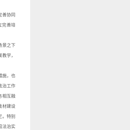
完善协同
立完善培
场景之下
展教学，
措施，也
法治工作
务相互融
教材建设
定。特别
国法治实