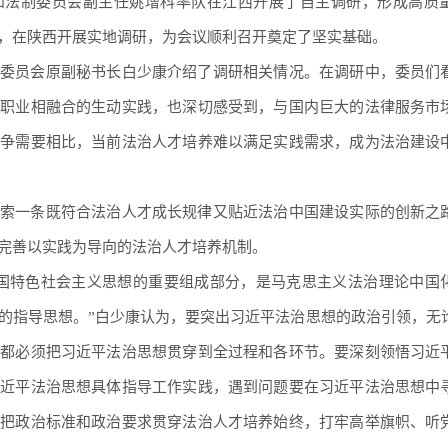
和法制委员会副主任姚增科率队在江西开展了自主调研，形成高质
，在陕西开展实地调研，为会议顺利召开奠定了坚实基础。
委员会原副秘书长白少康介绍了调研相关情况。在调研中，委员们
律职业相融合的生动实践，也深切感受到，与国内巨大的法律服务市
竞争需要相比，当前法治人才培养难以满足实践需求，成为法治建设
索一条既符合法治人才成长规律又贴近法治中国建设实际的创新之
完善以实践为导向的法治人才培养机制。
国特色社会主义思想的重要组成部分，是马克思主义法治理论中国
的指导思想。”白少康认为，要突出习近平法治思想的政治引领，无
，都必须把习近平法治思想贯穿到全过程和各环节。要深刻领悟习近
习近平法治思想具体指导工作实践，遇到问题要在习近平法治思想中
，把政治标准和政治要求贯穿法治人才培养始终，打牢高举旗帜、听