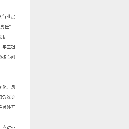
从行业层
责任”，
制。
、学生担
的核心问
变化，风
题仍然突
平对外开
、应对外