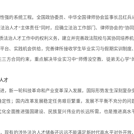
性强的系统工程。全国政协委员、中华全国律师协会监事长吕红兵
法治人才“主体责任”同时，应确立法治工作部门、律师协会的“协同
质法治人才工作中的权利义务，建立并完善政法院校与其协同培养机
平台、实践机会供给，完善律所接收学生毕业实习与假期实训制度
生三方合同约束，重点解决毕业实习中“师傅没空教、徒弟无心学”
人才
进，新一轮科技革命和产业变革深入发展，国际形势发生深刻复杂
确定性；国内改革发展稳定任务艰巨繁重，发展不平衡不充分的问
代化全面推进强国建设、民族复兴伟业的长远所需，也是推进高水
，现有的涉外法治人才储备还远远不能满足新时代高水平对外开放