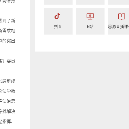
量调研报
看到了新
抖音
B站
思源直播课
场需求相
中的突出
路？委员
化最新成
论法学教
平法治思
寻找解决
党指挥、