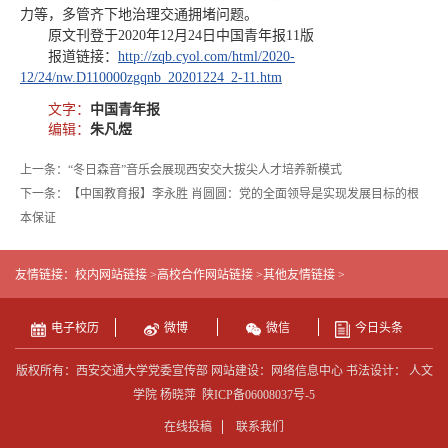
力等，多管齐下地治理交通拥堵问题。
原文刊登于2020年12月24日中国青年报11版
报道链接：
http://zqb.cyol.com/html/2020-
12/24/nw.D110000zgqnb_20201224_2-11.htm
文字：
中国青年报
编辑：
朱凡煜
上一条：“冬日森音”音乐会展现西安交大拔尖人才培养新模式
下一条：【中国教育报】李永胜 肖圆圆：党的全面领导是实现发展目标的根
本保证
友情链接：
校内网站链接 >
高校合作网站链接 >
其他友情链接 >
电子校历
微博
微信
今日头条
版权所有：西安交通大学党委宣传部 网站建设：网络信息中心 书法设计： 人文
学院 杨晓萍
陕ICP备06008037号-5
在线投稿
联系我们