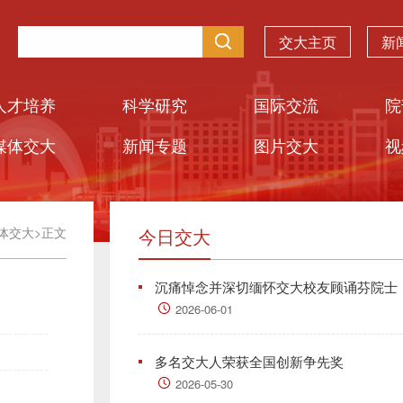
交大主页
新
人才培养
科学研究
国际交流
院
媒体交大
新闻专题
图片交大
视
体交大
>
正文
今日交大
沉痛悼念并深切缅怀交大校友顾诵芬院士
2026-06-01
多名交大人荣获全国创新争先奖
2026-05-30