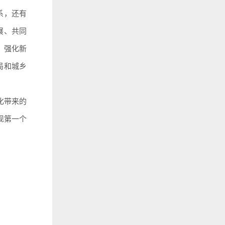
系，还有
展、共同
，强化新
局和城乡
化带来的
现第一个