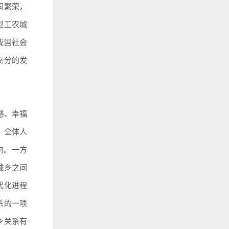
同繁荣，
型工农城
我国社会
充分的发
感、幸福
、全体人
向。一方
城乡之间
代化进程
系的一项
乡关系有