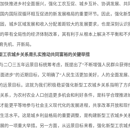
，加快推进乡村全面振兴，强化工农互促、城乡互补、协调发展、共
、国内国际双循环相互促进的新发展格局的重要环节。因此，强化新
稳固，城乡区域发展和收入分配差距较大的发展要求，也是深刻认识
行的带有全局性的经济体制改革，其有利于从根本上解决不平衡和不
育先机、开新局。
型工农城乡关系是扎实推动共同富裕的关键举措
划与二〇三五年远景目标统筹考虑，既提出了“不断增强人民群众获得
面进步”的近期目标，又明确了“人民生活更加美好，人的全面发展
”的远景目标。这就为我们积极稳妥强化新型工农城乡关系指明了方
乡关系，为农村农业人口创造更多机会和利好条件，是科学合理推进
民才能更平等地参与社会主义现代化的发展进程，共享改革开放和现
和生活水平。这是城乡利益格局的重要调整，是构建新型工农城乡关
发展的一项重大举措。另一方面，从远景目标来看，强化新型工农城