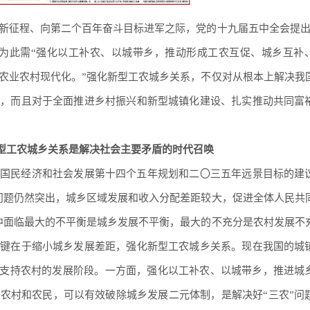
新征程、向第二个百年奋斗目标进军之际，党的十九届五中全会提出
”为此需“强化以工补农、以城带乡，推动形成工农互促、城乡互补
农业农村现代化。”强化新型工农城乡关系，不仅对从根本上解决我
值，而且对于全面推进乡村振兴和新型城镇化建设、扎实推动共同富
型工农城乡关系是解决社会主要矛盾的时代召唤
国民经济和社会发展第十四个五年规划和二〇三五年远景目标的建
问题仍然突出，城乡区域发展和收入分配差距较大，促进全体人民共
中面临最大的不平衡是城乡发展不平衡，最大的不充分是农村发展不
关键在于缩小城乡发展差距，强化新型工农城乡关系。现在我国的城
市支持农村的发展阶段。一方面，强化以工补农、以城带乡，推进城
农村和农民，可以有效破除城乡发展二元体制，是解决好“三农”问