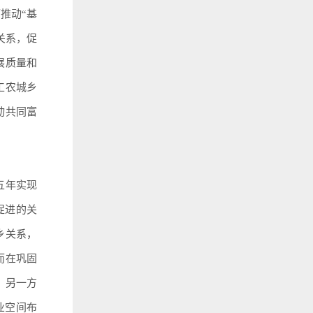
推动“基
关系，促
展质量和
工农城乡
动共同富
五年实现
促进的关
乡关系，
而在巩固
；另一方
业空间布