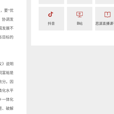
，要“优
、协调发
抖音
B站
思源直播课
国发展不
裕目标的
议》说明
同富裕是
充分。因
镇化水平
乡一体化
题、破解