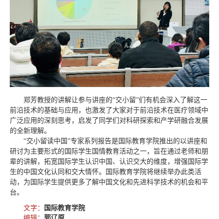
芳
郑
教授的讲解让参与讲座的“交小留
”们有机会深入了解这一
前沿技术的基础与应用，也激发了大家对于前沿技术在医疗领域中
广泛应用的深刻思考，启发了同学们对科研探索和产学研融合发展
的全新理解。
“交小留读中国”专家系列报告是国际教育学院推出的以讲座和
研讨为主要形式的国际学生国情教育活动之一，旨在通过老师和朋
辈的讲解，拓宽国际学生认识中国、认识交大的维度，增强国际学
生的中国文化认同和交大情怀。国际教育学院将继续举办此类活
动，为国际学生提供更多了解中国文化和先进科学技术的机会和平
台。
文字：
国际教育学院
编辑：
郭辽原