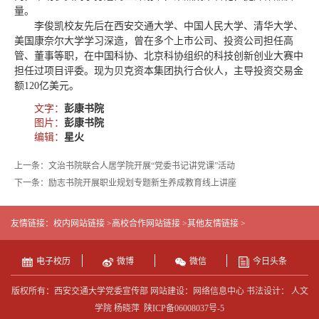
量。
李俊凯校友先后在西安交通大学、中国人民大学、清华大学、
美国康奈尔大学学习深造，曾在多个上市公司、投资公司担任高
管、董事等职，在中国科协、北京科协组织的科技创新创业大赛中
担任过项目评委。现为贝克资本集团执行合伙人，主导投资交易金
额120亿美元。
文字：
彭康书院
图片：
彭康书院
编辑：
星火
上一条：文治书院联合人居学院开展“党委书记讲党课”活动
下一条：励志书院开展职业规划专题新生养成教育线上讲座
友情链接：
校内网站链接 >
高校合作网站链接 >
其他友情链接 >
电子校历
微博
微信
今日头条
版权所有：西安交通大学党委宣传部 网站建设：网络信息中心 书法设计： 人文
学院 杨晓萍
陕ICP备06008037号-5