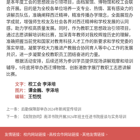
是本年度工会的思想政治引领项目，由档案馆、博物馆和校工会联
合开展。目的是为全校各单位培养一支专业、热情、富有感染力的
讲解员队伍，准确阐释西迁精神，精准传播办学理念，全面展现办
学成就，增强师生校友及社会各界对西迁精神和学校发展的认同
感，助力学校高质量发展。同时，作为教职工思想政治引领项目，
通过志愿讲解培训和比赛，加深青年教师对我校辉煌历史的理解，
准确把握当前党和国家对教育科技人才工作的新要求和学校党委的
落实举措，凝聚学校大力推进产教融合协同育人等中心工作的发展
共识，进一步凝聚全校教职员工团结奋进的力量。
根据活动安排，后续还将为参训学员提供现场讲解观摩和培训
辅导，9月底将举办西迁博物馆、创新港数字展厅教职工志愿讲解
比赛。
文字：
校工会 李泽培
图片：
谭金巍、李泽培
编辑：
王恺悦
上一条：后勤保障部举办2024年新闻宣传培训
下一条：【双院协同】南洋书院开展2024年班主任进书院座谈与实务培训
友情链接：
校内网站链接 >
高校合作网站链接 >
其他友情链接 >