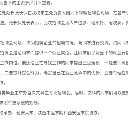
而当下的工资多少并不重要。
学生处处长张长保在我校学生处负责人陪同下视察招聘会现场，在各单
标准。张长保处长表示，此次招聘会用人单位多、组织好、层次高，
到招聘会现场，询问招聘企业的招聘情况，与同学进行交流，询问同
的招聘会是给同学们提供一个就业渠道，让同学们了解当下的就业行
的工作岗位。他还给正在寻找工作的同学提出三点建议：一是要训练
求；二要提升综合能力，确定自己在就业竞争中的优势；三要有理性
作。
科类毕业生举办首次文科生专场招聘会。届时，文科的同学们可以更
求职有更系统的规划。
校承办，延安大学、陕西中医学院和西安医学院协办。