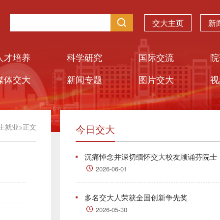
交大主页
新
人才培养
科学研究
国际交流
院
媒体交大
新闻专题
图片交大
视
生就业
>
正文
今日交大
沉痛悼念并深切缅怀交大校友顾诵芬院士
2026-06-01
多名交大人荣获全国创新争先奖
2026-05-30