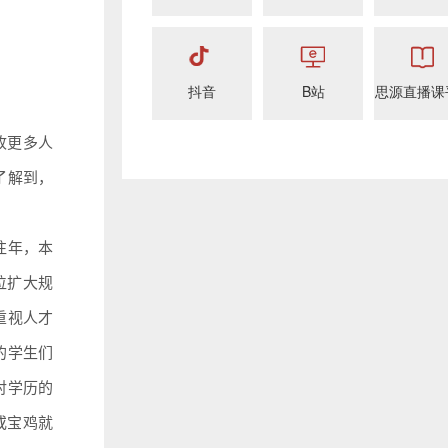
抖音
B站
思源直播课
收更多人
了解到，
往年，本
位扩大规
重视人才
的学生们
对学历的
或宝鸡就