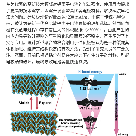
车为代表的高新技术领域对锂离子电池的能量密度、使用寿命提出
了更高的技术需求，亟需开发新型高比容电极材料，解决续航里程
焦虑问题。硅负极理论容量高达4200 mAh/g，十倍于传统石墨负
极，被认为是新一代高比能锂离子电池负极的理想选择。然而硅负
极在充放电过程中存在着巨大的体积膨胀（>300%），由此产生的
内应力易导致硅颗粒的严重粉化和界面膜的不稳定，严重阻碍了其
实际应用。设计新型聚合物粘合剂用于硅负极被认为是一种缓减其
体积膨胀、维持其结构稳定的有效方法，受到了研究人员的广泛关
注。然而，目前已报道粘合剂易在大应力下产生分子链滑移，引起
电极结构破坏，最终导致电池容量快速衰减。