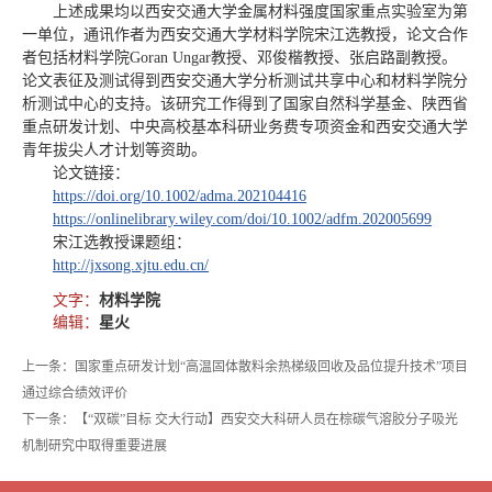
上述成果均以西安交通大学金属材料强度国家重点实验室为第
一单位，通讯作者为西安交通大学材料学院宋江选教授，论文合作
者包括材料学院Goran Ungar教授、邓俊楷教授、张启路副教授。
论文表征及测试得到西安交通大学分析测试共享中心和材料学院分
析测试中心的支持。该研究工作得到了国家自然科学基金、陕西省
重点研发计划、中央高校基本科研业务费专项资金和西安交通大学
青年拔尖人才计划等资助。
论文链接：
https://doi.org/10.1002/adma.202104416
https://onlinelibrary.wiley.com/doi/10.1002/adfm.202005699
宋江选教授
课题组：
http://jxsong.xjtu.edu.cn/
文字：
材料学院
编辑：
星火
上一条：国家重点研发计划“高温固体散料余热梯级回收及品位提升技术”项目
通过综合绩效评价
下一条：【“双碳”目标 交大行动】西安交大科研人员在棕碳气溶胶分子吸光
机制研究中取得重要进展