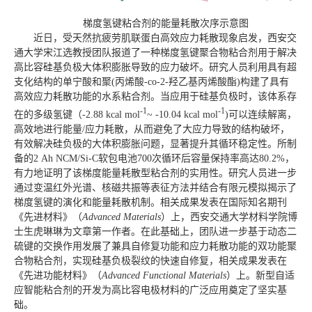
梯度氢键粘合剂的能量耗散次序示意图
近日，受天然抗疲劳肌联蛋白高效应力耗散现象启发，西安交
通大学宋江选教授团队报道了一种梯度氢键聚合物粘合剂用于解决
高比容硅基负极大体积膨胀导致的应力破坏。研究人员利用具有超
支化结构的单宁酸和聚(丙烯酸-co-2-羟乙基丙烯酸酯)构建了具有
高效应力耗散功能的水系粘合剂。当应用于硅基负极时，该体系存
-1
-1
在的多级氢键（-2.88 kcal mol
~ -10.04 kcal mol
)可以连续解离，
高效地进行能量/应力耗散，从而避免了大应力导致的结构破坏，
有效解决硅负极的大体积膨胀问题，显著提升其循环稳定性。所制
备的2 Ah NCM/Si-C软包电池700次循环后容量保持率高达80.2%，
有力地证明了该梯度能量耗散型粘合剂的实用性。
研究人员
进一步
通过变温红外光谱、核磁共振等表征方法并结合有限元模拟揭示了
梯度氢键的演化和能量耗散机制。相关成果发表在国际知名期刊
《先进材料》（
Advanced Materials
）上，西安交通大学材料学院博
士生虎琳琳为文章第一作者。在此基础上，团队进一步基于动态二
硫键的交换作用发展了兼具自修复功能和应力耗散功能的双功能聚
合物粘合剂，实现硅基负极裂纹的快速自修复，相关成果发表在
《先进功能材料》（
Advanced Functional Materials
）上。新型自适
应智能粘合剂的开发为高比容电极材料的广泛应用奠定了坚实基
础。