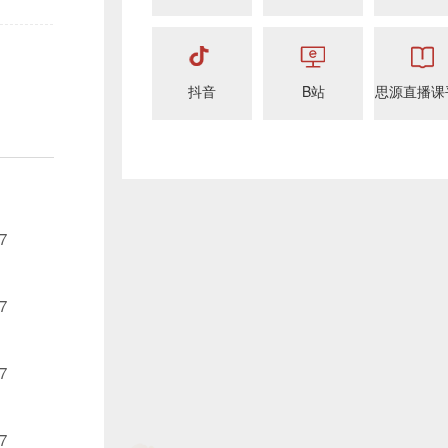
抖音
B站
思源直播课
7
7
7
7