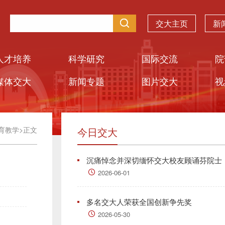
交大主页
新
人才培养
科学研究
国际交流
院
媒体交大
新闻专题
图片交大
视
育教学
>
正文
今日交大
沉痛悼念并深切缅怀交大校友顾诵芬院士
2026-06-01
多名交大人荣获全国创新争先奖
2026-05-30