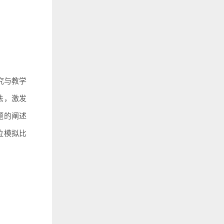
究与教学
法，激发
题的阐述
位模拟比