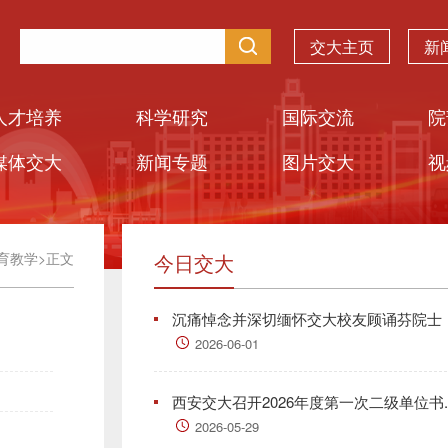
交大主页
新
人才培养
科学研究
国际交流
院
媒体交大
新闻专题
图片交大
视
育教学
>
正文
今日交大
沉痛悼念并深切缅怀交大校友顾诵芬院士
2026-06-01
西安交大召开2026年度第一次二级单位书..
2026-05-29