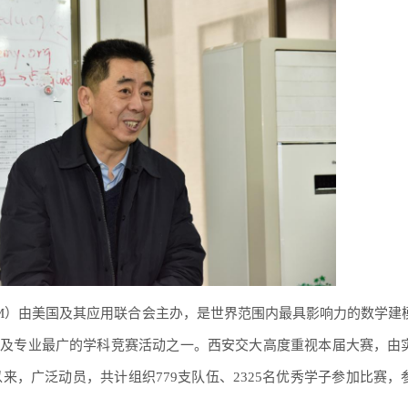
ICM）由美国及其应用联合会主办，是世界范围内最具影响力的数学建
涉及专业最广的学科竞赛活动之一。西安交大高度重视本届大赛，由
以来，广泛动员，共计组织779支队伍、2325名优秀学子参加比赛，