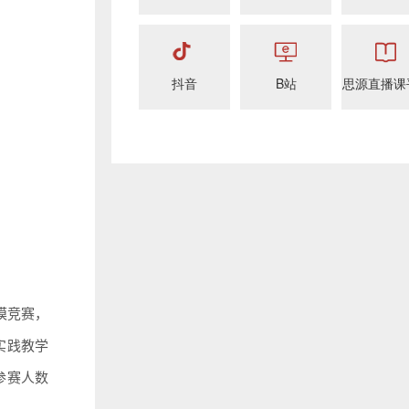
抖音
B站
思源直播课
模竞赛，
实践教学
参赛人数