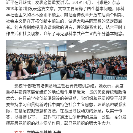
近平在开班式上发表这篇重要讲话。2019年4月，《求是》杂志
2019年第7期发表这篇文章。文章主要阐释了四个基本问题，即科
学社会主义的基本原则不能丢、辩证看待改革开放前后两个时期、
社会主义是在开拓创新中前进的、做远大和共同理想的坚定践履
者。刘占虎副教授用诙谐幽默的语言，理论联系实践，结合平时工
作生活和社会现象，介绍了马克思科学共产主义的部分基本概念。
党校/干部教育培训基地主管石菁做培训总结。她表示，高度
重视并强调基层党组织的地位和作用是我党一贯的优良传统和政治
优势，在目前学校创新港建设的关键期，党组织和党员领导干部更
要坚持学习和贯彻新时代中国特色社会主义思想，理论紧密联系实
际，在基层挖掘智慧和方法，在基层寻找动力的源泉，以实干作
答，以拼搏书写，一鼓作气打通迁往创新港的最后一公里，充分发
挥基层党组织的战斗堡垒作用，彰显党组织的强大生命力。
文字：
党校干训基地 石菁