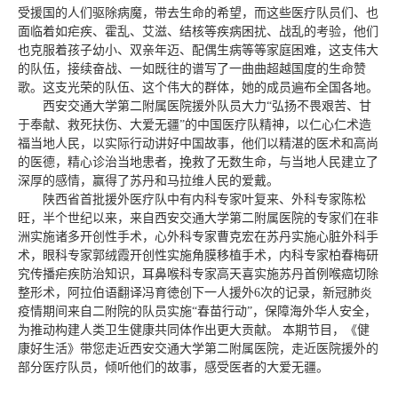
受援国的人们驱除病魔，带去生命的希望，而这些医疗队员们、也
面临着如疟疾、霍乱、艾滋、结核等疾病困扰、战乱的考验，他们
也克服着孩子幼小、双亲年迈、配偶生病等等家庭困难，这支伟大
的队伍，接续奋战、一如既往的谱写了一曲曲超越国度的生命赞
歌。这支光荣的队伍、这个伟大的群体，她的成员遍布全国各地。
西安交通大学第二附属医院援外队员大力“弘扬不畏艰苦、甘
于奉献、救死扶伤、大爱无疆”的中国医疗队精神，以仁心仁术造
福当地人民，以实际行动讲好中国故事，他们以精湛的医术和高尚
的医德，精心诊治当地患者，挽救了无数生命，与当地人民建立了
深厚的感情，赢得了苏丹和马拉维人民的爱戴。
陕西省首批援外医疗队中有内科专家叶复来、外科专家陈松
旺，半个世纪以来，来自西安交通大学第二附属医院的专家们在非
洲实施诸多开创性手术，心外科专家曹克宏在苏丹实施心脏外科手
术，眼科专家郭绒霞开创性实施角膜移植手术，内科专家柏春梅研
究传播疟疾防治知识，耳鼻喉科专家高天喜实施苏丹首例喉癌切除
整形术，阿拉伯语翻译冯育徳创下一人援外6次的记录，新冠肺炎
疫情期间来自二附院的队员实施“春苗行动”，保障海外华人安全，
为推动构建人类卫生健康共同体作出更大贡献。 本期节目，《健
康好生活》带您走近西安交通大学第二附属医院，走近医院援外的
部分医疗队员，倾听他们的故事，感受医者的大爱无疆。