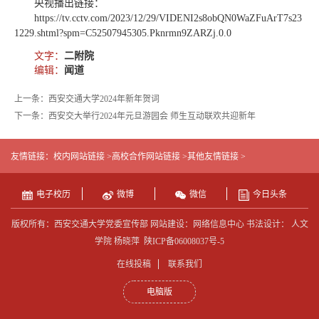
央视播出链接：
https://tv.cctv.com/2023/12/29/VIDENI2s8obQN0WaZFuArT7s23
1229.shtml?spm=C52507945305.Pknrmn9ZARZj.0.0
文字：
二附院
编辑：
闻道
上一条：西安交通大学2024年新年贺词
下一条：西安交大举行2024年元旦游园会 师生互动联欢共迎新年
友情链接：
校内网站链接 >
高校合作网站链接 >
其他友情链接 >
电子校历
微博
微信
今日头条
版权所有：西安交通大学党委宣传部 网站建设：网络信息中心 书法设计： 人文
学院 杨晓萍
陕ICP备06008037号-5
在线投稿
联系我们
电脑版