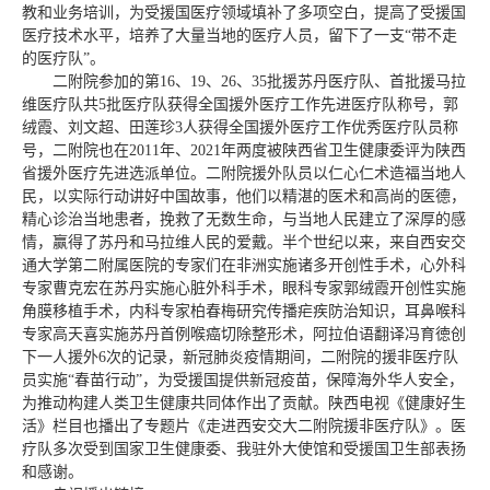
教和业务培训，为受援国医疗领域填补了多项空白，提高了受援国
医疗技术水平，培养了大量当地的医疗人员，留下了一支“带不走
的医疗队”。
二附院参加的第16、19、26、35批援苏丹医疗队、首批援马拉
维医疗队共5批医疗队获得全国援外医疗工作先进医疗队称号，郭
绒霞、刘文超、田莲珍3人获得全国援外医疗工作优秀医疗队员称
号，二附院也在2011年、2021年两度被陕西省卫生健康委评为陕西
省援外医疗先进选派单位。二附院援外队员以仁心仁术造福当地人
民，以实际行动讲好中国故事，他们以精湛的医术和高尚的医德，
精心诊治当地患者，挽救了无数生命，与当地人民建立了深厚的感
情，赢得了苏丹和马拉维人民的爱戴。半个世纪以来，来自西安交
通大学第二附属医院的专家们在非洲实施诸多开创性手术，心外科
专家曹克宏在苏丹实施心脏外科手术，眼科专家郭绒霞开创性实施
角膜移植手术，内科专家柏春梅研究传播疟疾防治知识，耳鼻喉科
专家高天喜实施苏丹首例喉癌切除整形术，阿拉伯语翻译冯育徳创
下一人援外6次的记录，新冠肺炎疫情期间，二附院的援非医疗队
员实施“春苗行动”，为受援国提供新冠疫苗，保障海外华人安全，
为推动构建人类卫生健康共同体作出了贡献。陕西电视《健康好生
活》栏目也播出了专题片《走进西安交大二附院援非医疗队》。医
疗队多次受到国家卫生健康委、我驻外大使馆和受援国卫生部表扬
和感谢。