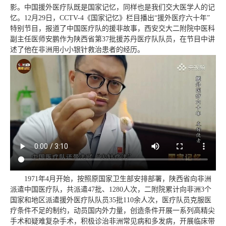
影。中国援外医疗队既是国家记忆，同样也是我们交大医学人的记
忆。12月29日，CCTV-4《国家记忆》栏目播出“援外医疗六十年”
特别节目，报道了中国医疗队的援非故事，西安交大二附院中医科
副主任医师安鹏作为陕西省第37批援苏丹医疗队队员，在节目中讲
述了他在非洲用小小银针救治患者的经历。
1971年4月开始，按照原国家卫生部安排部署，陕西省向非洲
派遣中国医疗队，共派遣47批、1280人次，二附院累计向非洲3个
国家和地区派遣援外医疗队队员35批110余人次，医疗队员克服医
疗条件不足的制约，动员国内外力量，创造条件开展一系列高精尖
手术和疑难复杂手术，积极诊治非洲常见病和多发病，开展临床带