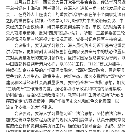
12月22日上午，西安交大召开党委常委会会议，传达学习习近
平总书记在上海和广西考察时、在深入推进长三角一体化发展座谈
会上、在党外人士座谈会上的重要讲话精神和在第十个国家宪法日
之际的重要指示精神，传达学习12月8日中共中央政治局会议、中
央经济工作会议精神，研究学校贯彻落实举措。审议《贯彻落实中
央八项规定精神、反对“四风”实施办法》，听取十三届党委第二轮
巡视情况及第三轮巡视计划情况汇报。党委书记卢建军主持会议。
会议指出，要认真学习领会、深入贯彻落实习近平总书记重要
讲话精神，更加深刻认识科技创新在国家发展全局中的核心位置及
其对高质量发展的支撑引领作用，坚持以国家战略需求为导向，以
中国西部科技创新港为依托，以“6352”工程、“1121”模式为抓手，
持续推动企业主导的产学研深度融合、“四链”深度融合，营造更具
竞争力的人才生态、政策生态、创新生态，服务支撑西安“双中心”
建设和区域经济社会高质量发展。要坚持全校“一盘棋”思想，加大
“三项改革”工作推进力度，强化各项改革政策和举措的系统集成、
协同配合。要强化思想政治引领，教育引导师生传承弘扬“听党指
挥跟党走”的西迁精神，用好学校历史文化和红色文化资源，以一
流文化支撑一流大学建设。
会议强调，要深入学习贯彻习近平法治思想，坚持依法治校，
加快完善以学校章程为统领的现代大学制度体系，认真开展规章制
度废改立释和贯彻落实执行工作，确保党的领导全面、系统、整体