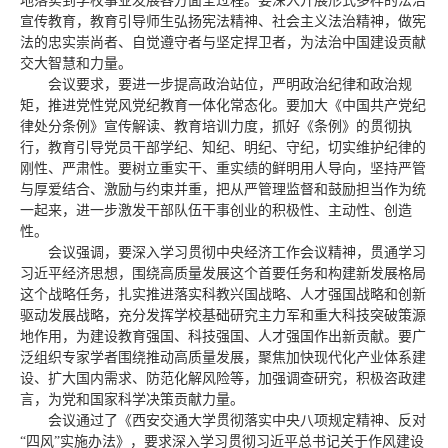
地落实到学校事业发展各方面全过程。要深入开展形式多样的法治
宣传教育，教育引导师生弘扬宪法精神、社会主义法治精神，做宪
法的忠实崇尚者、自觉遵守者与坚定捍卫者，为法治中国建设贡献
交大智慧和力量。
会议要求，要进一步提高政治站位，严明政治纪律和政治规
矩，推进党性党风党纪教育一体化常态化。要加大《中国共产党纪
律处分条例》宣传解读、教育培训力度，抓好《条例》的贯彻执
行，教育引导党员干部学纪、知纪、明纪、守纪，切实维护纪律的
刚性、严肃性。要树立重实干、重实绩的鲜明用人导向，坚持严管
与厚爱结合、激励与约束并重，把从严管理监督和鼓励担当作为统
一起来，进一步激发干部队伍干事创业的积极性、主动性、创造
性。
会议强调，要深入学习贯彻中央经济工作会议精神，贯通学习
习近平经济思想，围绕高质量发展这个首要任务和构建新发展格局
这个战略任务，扎实推进落实科教兴国战略、人才强国战略和创新
驱动发展战略，充分发挥学校基础研究主力军和重大科技突破策源
地作用，为建设教育强国、科技强国、人才强国作出新贡献。要广
泛组织专家学者围绕推动高质量发展，聚焦加快现代化产业体系建
设、扩大国内需求、防范化解风险等，加强调查研究，积极咨政建
言，为党和国家科学决策贡献力量。
会议通过了《西安交通大学贯彻落实中央八项规定精神、反对
“四风”实施办法》，要求深入学习贯彻习近平总书记关于作风建设