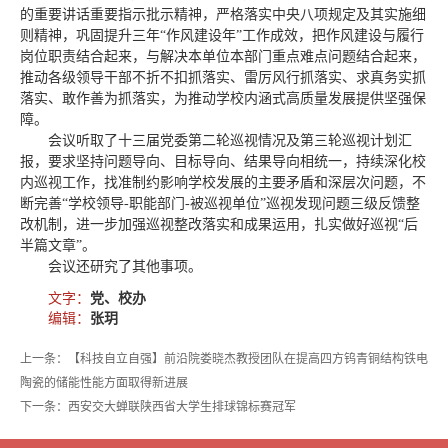
的重要讲话重要指示批示精神，严格落实中央八项规定及其实施细
则精神，巩固提升三年“作风建设年”工作成效，把作风建设与履行
岗位职责结合起来，与解决本单位本部门重点难点问题结合起来，
推动各级领导干部不折不扣抓落实、雷厉风行抓落实、求真务实抓
落实、敢作善为抓落实，为推动学校内涵式高质量发展提供坚强保
障。
会议听取了十三届党委第二轮巡视情况及第三轮巡视计划汇
报，要求坚持问题导向、目标导向、结果导向相统一，持续深化校
内巡视工作，找准制约影响学校发展的主要矛盾和深层次问题，不
断完善“学校领导-职能部门-被巡视单位”巡视发现问题三级反馈整
改机制，进一步加强巡视整改落实和成果运用，扎实做好巡视“后
半篇文章”。
会议还研究了其他事项。
文字：
党、校办
编辑：
张玥
上一条：【科技自立自强】前沿院娄晓杰教授团队在提高四方钨青铜结构铁电
陶瓷的储能性能方面取得新进展
下一条：西安交大蝉联陕西省大学生排球锦标赛冠军