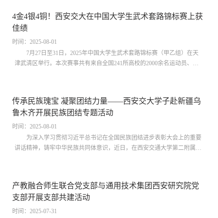
款活动，学生党支部秉持着自觉自愿、量力而行的原则，由专人即时登
4金4银4铜！西安交大在中国大学生武术套路锦标赛上获
记、有序开展。7月30日，学生党支部书记召集支部委员讨论捐款的可行
佳绩
性及具体实施方案，当天即在两个学生党支部内完成捐款的募集工作。7
月31日，学生党支部将募集到的169...
时间：2025-08-01
7月27日至31日，2025年中国大学生武术套路锦标赛（甲乙组）在天
津武清区举行。本次赛事共有来自全国241所高校的2000余名运动员、教
练员参赛。作为国内大学生武术顶级赛事，本届比赛项目涵盖传统与现代
武术的拳术、器械及创新健身功法。经过五天激烈角逐，西安交通大学武
术队最终斩获金牌4枚、银牌4枚、铜牌4枚，另获第四名1项、第五名2
传承民族瑰宝 凝聚团结力量——西安交大学子赴新疆乌
项、第七名1项、第八名1项。个人佳绩李天畅（女子甲组）徒手对练第一
鲁木齐开展民族团结专题活动
名、太极大刀第四名曾睿璇（女子甲组）徒手对练第一名、24节气功法
（白露）第三名、主动...
时间：2025-08-01
为深入学习贯彻习近平总书记在全国民族团结进步表彰大会上的重要
讲话精神，铸牢中华民族共同体意识，近日，在西安交通大学第二附属医
院党委指导下，第二临床医学院宗濂书院师生联合党支部组建“二院濂青”
团队深入新疆乌鲁木齐市，以“西迁精神”为指引，开展“传承民族瑰宝，凝
聚团结力量”专题系列活动，以实际行动为边疆民族团结贡献青春力量。
产教融合师生联合党支部与通用技术集团西安研究院党
在国际大巴扎，精彩纷呈的民俗工艺品和你来我往的笑语，给予队员们
支部开展支部共建活动
“各民族像石榴籽一样紧紧相拥”图景的直观感受；在维吾尔医文化宣教基
地，从文化背景、辨证论治体系，到...
时间：2025-07-31