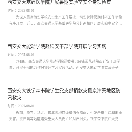
西安交大基础医学院开展暑期实验室安全专项检查
代化新篇章》。苗鸿易详细解读了精神文明建设在强国建设中的基础性、
战略性地位，并结合书院育人的实际情况，阐述了如何在校园中培育和践
时间：2025-08-01
行社会主义核心价值观，如何通过教育教...
为深入贯彻落实学校安全生产工作要求，切实保障暑期科研工作平稳
有序开展，近日，西安交通大学基础医学院分赴两校区开展实验室安全专
项检查。7月30日下午，基础医学院党委书记李峥嵘、安全管理员李一恒
检查了雁塔校区实验室，重点检查安全管理制度落实、危化品管理、危废
处置、特种设备使用及实验人员个体防护等情况，并与师生及工作人员就
西安交大能动学院赴延安干部学院开展学习实践
安全管理进行交流。李峥嵘要求各实验室切实增强安全意识，强化责任担
当，严格落实隐患排查与整改。他指出，各单位要牢固树立“隐患就是事
时间：2025-08-01
故”的理念，时刻绷紧安全之弦，全面消...
7月底，西安交通大学能动学院党委书记曹锋带队赴陕西延安干部学
院，开展干部能力作风提升学习实践活动。西安交大能动学院党政班子、
教工支部书记、系（中心）主任及教师代表参加。开班式上，陕西延安干
部学院副院长王延兴致辞，指出了延安革命圣地在党性教育中的独特价
值，希望学员深刻体悟延安精神的时代内涵。曹锋作动员讲话，强调要深
西安交大钱学森书院学生党支部捐款支援京津冀地区防
入学习延安精神，提高党性修养，提升工作作风。专题教学环节，学员们
汛救灾
学习了《深入学习习近平总书记关于党史学习教育重要论述--扭转中国前
途命运的延安十三年》，系统把握党中央在...
时间：2025-08-01
近期，华东、华北、东北等地持续遭遇强降雨，引发严重洪涝和地质
灾害，京津冀等地区遭受重大人员伤亡和财产损失。钱学森书院广大党员
积极响应以习近平同志为核心的党中央号召，组织书院学生第一、第二党
支部党员为中华慈善总会“紧急驰援抗洪救灾”项目开展捐款活动。本次捐