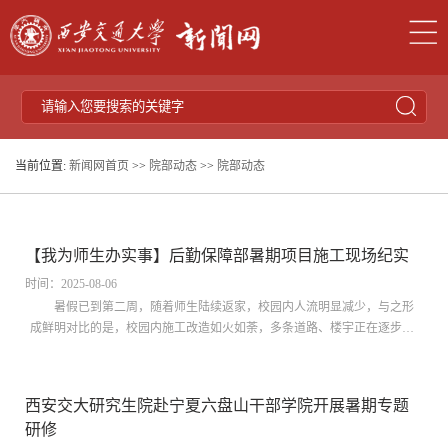
当前位置:
新闻网首页
>>
院部动态
>>
院部动态
【我为师生办实事】后勤保障部暑期项目施工现场纪实
时间：2025-08-06
暑假已到第二周，随着师生陆续返家，校园内人流明显减少，与之形
成鲜明对比的是，校园内施工改造如火如荼，多条道路、楼宇正在逐步焕
然一新。后勤人决心在这个暑假争分夺秒、保质保量、安全高效地建设出
校园新面貌。以上率下 党员干部齐包抓暑期是校园施工的黄金时期，为避
免校园施工对学校正常教学科研秩序带来影响，很多施工项目必须等师生
西安交大研究生院赴宁夏六盘山干部学院开展暑期专题
离校后才能开始实施，并且在开学前必须竣工。因此，留给学校的施工周
研修
期非常有限。后勤保障部在分管校领导柴渭副校长的指导下，建立了处级