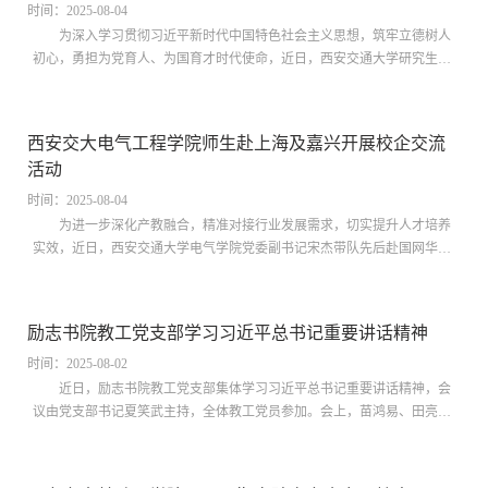
干部暑期施工项目包抓工作机制。包抓干...
时间：2025-08-04
为深入学习贯彻习近平新时代中国特色社会主义思想，筑牢立德树人
初心，勇担为党育人、为国育才时代使命，近日，西安交通大学研究生院
（党委研究生工作部）、国家卓越工程师学院组织35名党员干部赴宁夏六
盘山干部学院开展“不忘初心、牢记使命，走好新时代长征路”暑期专题研
修。深学细悟强信念，红色铸魂明方向在暑期专题研修班开班仪式上，宁
西安交大电气工程学院师生赴上海及嘉兴开展校企交流
夏六盘山干部学院院务委员黄玉红对西安交大研究生院一行表示热烈欢
活动
迎，详细介绍了干部学院的办学特色和课程体系，并对培训成效寄予厚
望。研究生院常务副院长何茂刚在开班动员...
时间：2025-08-04
为进一步深化产教融合，精准对接行业发展需求，切实提升人才培养
实效，近日，西安交通大学电气学院党委副书记宋杰带队先后赴国网华东
分部、国网上海市电力公司、思源电气股份有限公司、国网嘉兴供电公司
开展校企交流活动。7月23日，学院师生代表抵达此行首站——国家电网
有限公司华东分部（以下简称“国网华东分部”）。在相关负责人的引导
励志书院教工党支部学习习近平总书记重要讲话精神
下，师生们参观了华东电力调控中心，了解了华东电网的规模架构与调度
体系，切身感受到其在保障能源安全、促进清洁消纳方面的关键作用，彰
时间：2025-08-02
显了国家电网作为“大国重器”的技术实...
近日，励志书院教工党支部集体学习习近平总书记重要讲话精神，会
议由党支部书记夏笑武主持，全体教工党员参加。会上，苗鸿易、田亮、
田静瑶分别领学了《推动精神文明建设高质量发展 为强国建设民族复兴提
供强大精神力量》《激励新时代青年在中国式现代化建设中挺膺担当》和
《坚定信心推动高质量发展高效能治理，奋力谱写中原大地推进中国式现