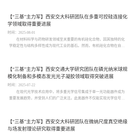
应构建的磁随机存储器（SOT-MRAM）被认为具有突破冯·诺依曼架构，
重塑高性能存储技术格局的潜力。在自旋轨道力矩器件中，电流经由强自
【“三基”主力军】西安交大科研团队在多重可控硅连接化
旋轨道耦合材料生成自旋流，对邻近铁磁层施加力矩并触发磁化翻转。其
学领域取得重要进展
中自旋轨道力矩的大小直接决定了磁化翻转的效率与可靠性，因此实现自
旋轨道力矩大小的调控与增强对器件...
时间：2025-08-01
在材料科学与药物研发领域至关重要的有机硅化合物，因其独特的化
学稳定性与结构多样性成为现代工业的基石。然而，有机硅化合物在自然
界中并不存在，其获取都必须通过化学合成。传统工艺中，从四氯硅烷
（SiCl₄）出发的逐步取代反应虽是最简单直接的全合成路径之一，却受困
于过度取代的化学选择性问题。针对上述问题，西安交通大学化学学院王
【“三基”主力军】西安交通大学研究团队在磷光纳米球规
优良教授团队首次实现了四种不同醇分子在单个硅中心原子上的逐步可控
模化制备和多模态发光光子凝胶领域取得突破进展
连接，成功制备了传统方法难以合成的含四种不同烷氧基的硅烷。研究团
队创新性选用三苯基氯硅烷（Ph₃S...
时间：2025-07-22
在现代光学技术应用中，将多重光学信号集成于单一光功能器件成为
重要发展趋势，并受到人们的广泛关注。此类器件不仅能实现光学信号的
独立响应，更能在外部刺激下产生不同光学信号间的协同作用，从而显著
提升响应式光学器件的灵敏度与精确度。其中，开发具有微纳尺度周期性
结构的室温磷光（RTP）材料为未来集成化光学器件的设计和开发提供了
【“三基”主力军】西安交大科研团队在微纳尺度真空绝缘
广阔前景，但由于RTP发光单元和物理结构的失配，二者高度集成面临巨
与场发射理论研究取得重要进展
大挑战——尤其是在大规模生产中，RTP材料的形貌和结构难以维持一致