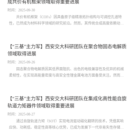
成共价有机框架领域取得重要进展
该复合体系不仅在空气暴露2个月后未水解、氧化，同时在含10% CH4 (3
MPa，100...
时间：2025-09-30
共价有机框架（COFs）因具备原子级精准拓扑结构与可调控孔道特
性，已然成为材料科学领域的研究前沿。然而，其传统合成高度依赖动态
可逆共价键，这一特性不仅导致材料化学稳定性欠佳，还使得结构多样性
受到明显限制。尽管不可逆键合成策略的引入在一定程度上提升了COFs
的稳定性，但如何实现“稳定性—功能定制性”的协同优化，至今仍是该领
【“三基”主力军】西安交大科研团队在聚合物固态电解质
域亟待突破的关键挑战。更为棘手的是，当“分子骨架编辑”技术尝试向晶
领域取得进展
态COFs拓展时，往往会遭遇键重组失序的问题，多步反应还可能引发框
架结构坍塌，这些困境严重制约...
时间：2025-09-26
固态聚合物电解质因其低界面阻抗、出色的电极兼容性及优异的机械
柔韧性，在实现高能量密度与高安全性锂金属电池方面备受关注。然而，
其室温离子电导率低、Li⁺迁移数有限及机械强度不足等问题，长期制约着
固态电池的实际应用与产业化进程。为应对这些挑战，研究者提出了多种
解决方案。通过小分子交联聚合构建三维网络结构，已被证实能有效提升
【“三基”主力军】西安交大科研团队在集成化高性能自旋
链段自由度，促进高效离子传输。此外，垂直取向的一维/二维功能性填料
轨道力矩器件领域取得重要进展
通过建立连续离子传输通道，能降低离子扩散阻力并增强聚合物基体机械
强度。然而，受限于不同材料的特性...
时间：2025-08-27
通过自旋轨道力矩（SOT）实现电流驱动磁化翻转的技术，凭借其响
应快、功耗低、稳定性高等核心优势，已成为发展下一代非易失性存储
器、存内计算单元及自旋逻辑器件的重要物理基础。基于自旋轨道力矩效