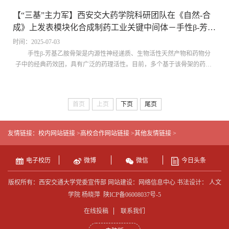
演化是一个涉及原子尺度至宏观尺度的多重耦合过程。由于其在微秒时间
【“三基”主力军】西安交大药学院科研团队在《自然-合
尺度下发生，传统实验手段难以直接观察其原子机制；另一方面，传统分
成》上发表模块化合成制药工业关键中间体－手性β-芳基
子动力学模拟受限于计算成本，往往采用远高于实验条件的冷却速率
乙胺的重要进展
（>10¹⁰ K/s）制备金属...
时间：2025-07-03
手性β-芳基乙胺骨架是内源性神经递质、生物活性天然产物和药物分
子中的经典药效团，具有广泛的药理活性。目前，多个基于该骨架的药物
分子已获得美国食品药品监督管理局（FDA）批准，例如芬诺多泮（治疗
严重高血压）、文拉法辛（治疗抑郁症和焦虑症）、丙克拉莫（治疗帕金
森病和阿尔茨海默病）、尼拉帕尼（治疗卵巢癌）以及氯卡色林（治疗肥
首页
上页
下页
尾页
胖症）。此外，乙基和芳基部分的结构多样性对分子的药代动力学特性具
有显著影响。尽管现有不对称催化技术在手性β-芳基乙胺的合成方面取得
了一定进展，但这些方法通常依赖于...
友情链接：
校内网站链接 >
高校合作网站链接 >
其他友情链接 >
电子校历
微博
微信
今日头条
版权所有：西安交通大学党委宣传部 网站建设：网络信息中心 书法设计： 人文
学院 杨晓萍
陕ICP备06008037号-5
在线投稿
联系我们