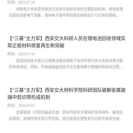
性，严重降低了物理微结构与化学发...
时间：2025-07-18
场致电子发射是导致真空击穿与绝缘失效的主要起始机制，场发射理
论是高性能电气装备、微纳电子器件等的真空绝缘设计与应用的基础。
“千里之堤，溃于蚁穴”——不论是高压电气装备还是微纳电子器件，其真
空绝缘击穿大多起始于微纳尺度结构的场致电子发射，强电场驱动电极表
面发射的电子既是绝缘间隙初始电子的主要来源，又直接影响放电等离子
【“三基”主力军】西安交大科研人员在锂电池回收领域实
体通道的形成与演化过程，最终导致真空击穿的发生，严重影响装备与器
现正极材料修复再生新突破
件的电气绝缘可靠性。然而，当介电系统或电极的物理尺度在纳米尺度范
围时，场致电子发射除了由量子隧穿效应决...
时间：2025-07-14
直接回收技术被认为是解决废旧锂离子电池环境污染与资源浪费问题
的有效途径。然而，传统熔融盐回收方法主要依赖于缓慢的热驱动过程来
实现锂离子的传输，导致表面预锂化效率较低，从而限制了失效正极材料
的修复效果。在高温处理过程中，若预锂化不足，材料内部可能发生不利
的相变，这些相变进一步阻碍了锂空位的有效修复。即便随后经过高温煅
【“三基”主力军】西安交大材料学院科研团队破解金属玻
烧和锂离子浓度梯度补充，修复后的正极材料电化学性能依然难以达到理
璃中剪切带形成机制
想水平。因此，优化废旧正极材料的表面预锂化过程，提升其修复与再生
效果，对于实现锂电池回收利用的可持续发...
时间：2025-07-07
金属玻璃（又称非晶态合金）因其内部原子堆垛的无序结构，展现出
高强度、高弹性等优异力学性能，但也使其在塑性变形过程中易发生纳米
宽度的局域剪切带（shear bands）。剪切带的形成与扩展往往诱发材料的
脆性断裂，严重制约了金属玻璃在工程领域的推广应用。剪切带的形成和