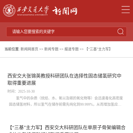
当前位置:
新闻网首页
>>
新闻专题
>>
报道专题
>>
【“三基”主力军】
西安交大张锦英教授科研团队在选择性固态储氢研究中
取得重要进展
时间：2025-10-30
氢气中的杂质（烷烃、水、氧以及碳的氧化物等）会迅速毒化高密度
固态储氢材料，所以氢气在储存前需先纯化到99.999%，从而增加氢应用
的成本，进而限制许多不同来源氢气的再利用。针对以上问题, 西安交通
大学电工材料电气绝缘全国重点实验室张锦英教授团队通过原子层沉积技
术在高活性镁基固态储氢颗粒外成功构建了纳米级非晶Al2O3封装层，在
【“三基”主力军】西安交大科研团队在单原子骨架编辑合
保证储氢动力学和储氢密度的基础上实现了氢气的选择性吸附。研究发现