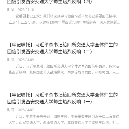
回信引发西安交通大学师生热烈反响（四）
扬西迁精神，勇担国家使命，共创交大荣誉，充分发挥劳模先进带头引领
作用，用心用情当好职工群众最可信赖的“...
时间：2026-04-16
党委副书记王欢：我们将深刻学习领会习近平总书记重要回信精神，
立足“十五五”开局，以建校130周年暨西迁70周年为新起点，深入实施新时
代立德树人工程，坚持用习近平新时代中国特色社会主义思想铸魂育人，
赓续西迁精神薪火，引导学生深刻体悟“向科学进军、建设大西北”的厚重
初心与时代价值。坚持全员全程全方位全领域育人，持续深化“五育并
【牢记嘱托】习近平总书记给四所交通大学全体师生的
举”，打造特色学生工作品牌，引导青年学子立大志、明大德、成大才、
回信引发西安交通大学师生热烈反响（二）
担大任，把爱国之情、报国之志融入强国建设的生动实践，贡献交大人的
智慧与力量。党委常委、副校长邵...
时间：2026-04-09
近日，习近平总书记给四所交通大学全体师生的回信中强调，传承弘
扬西迁精神，聚焦国家重大战略需求，为建设教育强国、科技强国、人才
强国作出新贡献。2017年12月，习近平总书记对西安交通大学15位西迁老
教授来信作出重要指示；在二〇一八年新年贺词中，习近平总书记再次提
到“西安交大西迁的老教授”；2020年4月，习近平总书记来校考察并发表重
【牢记嘱托】习近平总书记给四所交通大学全体师生的
要讲话，勉励广大师生大力弘扬西迁精神，在新征程上创造属于我们这代
回信引发西安交通大学师生热烈反响（一）
人的历史功绩。习近平总书记的重要回信在西安交通大学干部师生员工及
校友间引发热烈反响，迅...
时间：2026-04-07
近日，中共中央总书记、国家主席、中央军委主席习近平给上海交通
大学、西安交通大学、西南交通大学、北京交通大学全体师生回信，对学
校发展提出殷切期望。习近平指出，你们四所高校根脉相连，今年共同迎