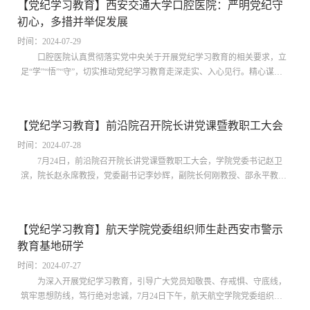
【党纪学习教育】西安交通大学口腔医院：严明党纪守
西柏坡廉政馆、西柏坡国家安全教育馆、雄安新区雄安印象馆等参观学
初心，多措并举促发展
习，全面、深入地回顾...
时间：2024-07-29
口腔医院认真贯彻落实党中央关于开展党纪学习教育的相关要求，立
足“学”“悟”“守”，切实推动党纪学习教育走深走实、入心见行。精心谋划
部署 严密组织实施口腔医院成立党纪学习教育工作专班，把开展党纪学习
教育作为重要政治任务，谋划好、组织好、落实好，坚持目标导向，用好
指挥棒，出台《中共西安交通大学口腔医院委员会党纪学习教育实施方
【党纪学习教育】前沿院召开院长讲党课暨教职工大会
案》《西安交通大学口腔医院领导班子党纪学习教育读书班学习方案》
《西安交通大学...
时间：2024-07-28
7月24日，前沿院召开院长讲党课暨教职工大会，学院党委书记赵卫
滨，院长赵永席教授，党委副书记李妙辉，副院长何刚教授、邵永平教授
以及全体教职工参加会议。会议由学院党委副书记李妙辉主持。 赵永席以
《学条例、守党纪》为主题讲授专题党课，深入浅出阐释《中国共产党纪
律处分条例》重要作用和发展演进，通过剖析近年来发生的几起典型违纪
【党纪学习教育】航天学院党委组织师生赴西安市警示
违法案例，深刻揭示了违纪行为的严重危害和惨痛教训。他强调，全体教
教育基地研学
职工要将纪律规矩...
时间：2024-07-27
为深入开展党纪学习教育，引导广大党员知敬畏、存戒惧、守底线，
筑牢思想防线，笃行绝对忠诚，7月24日下午，航天航空学院党委组织部