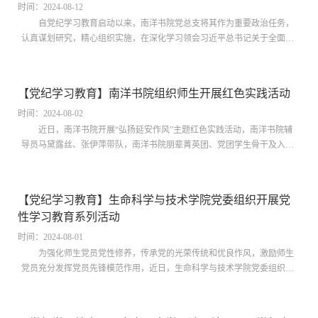
时间：2024-08-12
自党纪学习教育启动以来，南洋书院党总支将其作为重要政治任务，
认真谋划研究，精心组织实施，在深化学习领会习近平总书记关于全面加
强党的纪律建设的重要论述、深学细悟《条例》、强化警示教育、讲授纪
律党课、做好宣传解读上取得扎实育人成效。强化理论武装：在党纪学习
教育中筑牢思想根基南洋书院党总支系统学习习近平总书记关于全面加强
【党纪学习教育】南洋书院组织师生开展红色实践活动
党的纪律建设重要论述，认真落实总支书记讲党课、支部书记讲党课等日
常学习制度，设计...
时间：2024-08-02
近日，南洋书院开展“弘扬延安作风”主题红色实践活动，南洋书院辅
导员马黛露丝、张伊萍带队，南洋书院朋辈菁英团、党团学生骨干及入党
积极分子代表参与。本次实践活动中，南洋书院师生前往中共中央西北局
纪念馆、抗大纪念馆、凤凰山革命旧址、延安宝塔山、延安革命纪念馆等
红色基地调研学习，在现场教学中切身体悟红色精神的内涵与精髓。走中
【党纪学习教育】生命科学与技术学院党委组织开展党
国青年知识分子成长的正确道路抗大纪念馆的一件件展品诉说着一张张年
性学习教育系列活动
轻的面孔在战火...
时间：2024-08-01
为强化师生党员党性修养，传承党的光荣传统和优良作风，激励师生
党员充分发挥党员先锋模范作用，近日，生命科学与技术学院党委组织师
生党员开展多项主题教育活动，推进党纪学习教育走深走实。7月12日至
14日，学院党委书记刘茹带领系所负责人、党支部书记、青年教师骨干赴
河北西柏坡开展西柏坡精神暨专题研修。学员们先后走进西柏坡纪念馆、