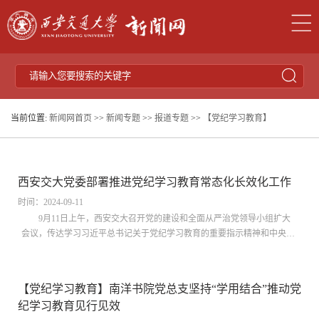
当前位置:
新闻网首页
>>
新闻专题
>>
报道专题
>>
【党纪学习教育】
西安交大党委部署推进党纪学习教育常态化长效化工作
时间：2024-09-11
9月11日上午，西安交大召开党的建设和全面从严治党领导小组扩大
会议，传达学习习近平总书记关于党纪学习教育的重要指示精神和中央党
的建设工作领导小组会议精神，总结学校党纪学习教育开展情况，对巩固
深化党纪学习教育成果进行安排部署。西安交大党委书记卢建军主持会议
并讲话，教育部党建工作联络员赵忠出席会议，校党委委员、纪委委员，
【党纪学习教育】南洋书院党总支坚持“学用结合”推动党
二级单位党组织书记，机关与直属单位主要负责同志参加会议。会议指
纪学习教育见行见效
出，开展党纪学习教育...