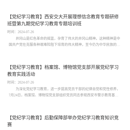
分师生党员、入党积极分子赴西安市警示教育基地研学。应用力学党支
部、院办党支部、2023级硕士第二党支部、航天学院文治书院师生联合党
支部等同期开展支部共建。在讲解员的带领下，师生一同观看了视频短片
【党纪学习教育】西安交大开展理想信念教育专题研修
《立碑》，并依次参观学习了“省（请你思考）、心（不忘初心）、律
班暨第九期党纪学习教育专题培训班
（铁打党纪）、诫（沉痛...
时间：2024-07-26
井冈山是红色革命的摇篮，孕育了伟大的井冈山精神。这种精神是中
国共产党在克服各种艰难险阻下培育的伟大精神，至今仍为中华民族的发
展提供着强大动力。7月18日至22日，党委组织部（党校）、党委教师工
作部、人力资源部组织50余名处级干部、高层次人才和挂职干部赴井冈山
参加理想信念教育专题研修班暨第九期党纪学习教育专题培训班。本次培
【党纪学习教育】档案馆、博物馆党支部开展党纪学习
训旨在通过专题讲座、现场教学、交流研讨等多种形式，重温我国革命历
教育实践活动
程中的艰难岁月与胜...
时间：2024-07-26
为深化党纪学习教育，进一步提高党员干部的纪律自觉和党性修养，
7月24日，档案馆、博物馆党支部组织党员同志参观西安市警示教育基
地。西安市警示教育基地由西安市纪委牵头建设，以习近平总书记关于党
风廉政建设和反腐败斗争的重要论述为主线，以“弘扬延安精神、净化政
治生态”为主题，引导广大党员干部知敬畏、存戒惧、守底线。党员同志
【党纪学习教育】后勤保障部举办党纪学习教育知识竞
们集体观看了视频短片《立碑》，依次参观省、心、律、诫、儆、光、
赛
率、进、诺9个展区板块...