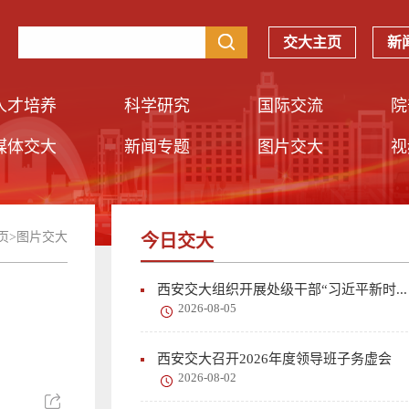
交大主页
新
人才培养
科学研究
国际交流
院
媒体交大
新闻专题
图片交大
视
页
>
图片交大
今日交大
西安交大组织开展处级干部“习近平新时...
2026-08-05
西安交大召开2026年度领导班子务虚会
2026-08-02