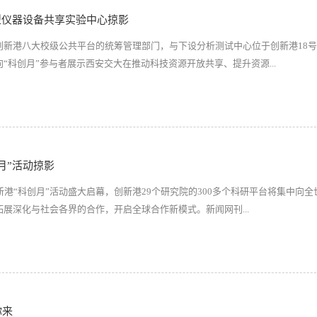
型仪器设备共享实验中心掠影
创新港八大校级公共平台的统筹管理部门，与下设分析测试中心位于创新港18
“科创月”参与者展示西安交大在推动科技资源开放共享、提升资源...
月”活动掠影
新港“科创月”活动盛大启幕，创新港29个研究院的300多个科研平台将集中向
展深化与社会各界的合作，开启全球合作新模式。新闻网刊...
你来