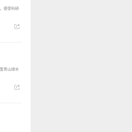
，感受科研
里青山绿水