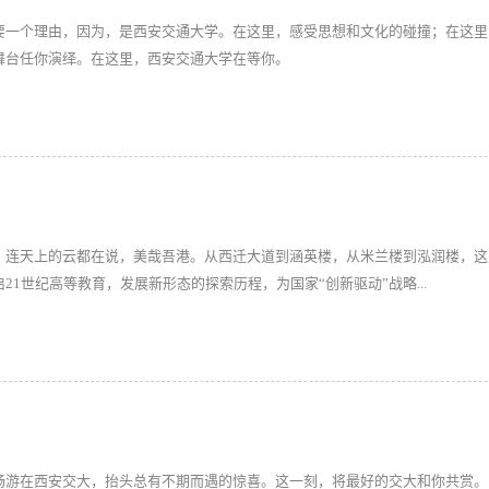
要一个理由，因为，是西安交通大学。在这里，感受思想和文化的碰撞；在这里
舞台任你演绎。在这里，西安交通大学在等你。
，连天上的云都在说，美哉吾港。从西迁大道到涵英楼，从米兰楼到泓润楼，这
21世纪高等教育，发展新形态的探索历程，为国家“创新驱动”战略...
畅游在西安交大，抬头总有不期而遇的惊喜。这一刻，将最好的交大和你共赏。