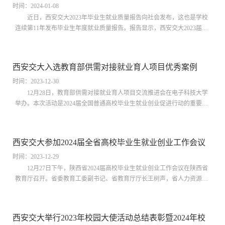
整体协调，处理各类...
时间：2024-01-08
近日，西安交大2023年毕业生就业质量报告向社会发布，这也是学校
连续第11年发布毕业生年度就业质量报告。报告显示，西安交大2023届毕
业生总体去向落实率为98.5%，就业层次、质量较去年有所提升，到西部
地区就业创业的毕业生占比达到54.8%
西安交大入选教育部供需对接就业育人项目优秀案例
时间：2023-12-30
12月28日，教育部供需对接就业育人项目交流推进会在电子科技大学
举办。本次活动是2024届全国普通高校毕业生就业创业促进行动的重要内
容之一。来自全国的400余所高校与150余家企业，围绕人才联合培养、就
业实习实训、生涯规划教育、师资队伍建设、毕业生招聘等内容开展集中
面对面洽谈合作，就推动人才供需精准对接，促进高校毕业生高质量充分
西安交大参加2024届全省高校毕业生就业创业工作会议
就业进行讨论。学生就业创业指导服务中心主任郑旭红带队参加推进会。
大会宣布了教育部...
时间：2023-12-29
12月27日下午，陕西省2024届高校毕业生就业创业工作会议在陕西省
教育厅召开。省委教育工委副书记、省教育厅厅长王树声，省人力资源和
社会保障厅二级巡视员王庆出席会议。西安交大党委常委、副校长洪军参
会并作交流发言。 会议要求，各高校要深入贯彻党中央、国务院关于就业
工作的决策部署，认真落实省委、省政府关于高校毕业生就业创业的工作
西安交大举行2023年校园大使活动总结表彰暨2024年校
安排，坚定信心、保持定力，准确把握当前高校毕业生就业工作面临的机