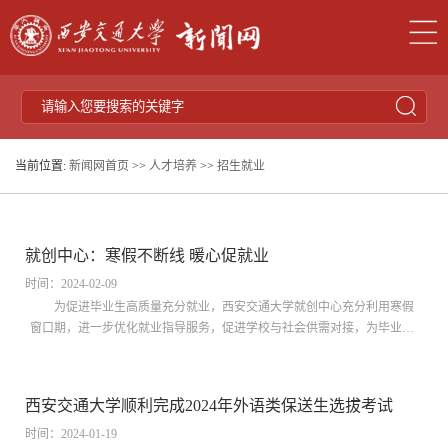
当前位置:
新闻网首页
>>
人才培养
>>
招生就业
就创中心：寒假不断线 暖心促就业
时间：2024-02-09
为促进毕业生高质量充分就业，西安交通大学就创中心充分利用寒假
窗口期，进一步优化就业指导服务，促进学校与社会供需对接，为毕业生
提供贴心暖心的全方位服务。招聘服务不打烊，拓宽就业新领域持续开展
线上招聘服务，牵头举办“西北五省高校2024届毕业生冬季综合类线上双
选会”，参会企业407家，提供岗位2.9万个，参会学生4500千人，投递简历
西安交通大学顺利完成2024年外语类保送生选拔考试
1.6万余份；发布春季综合类、医药卫生类双选会公告，现已报名企业百余
家，意向组团参...
时间：2024-01-19