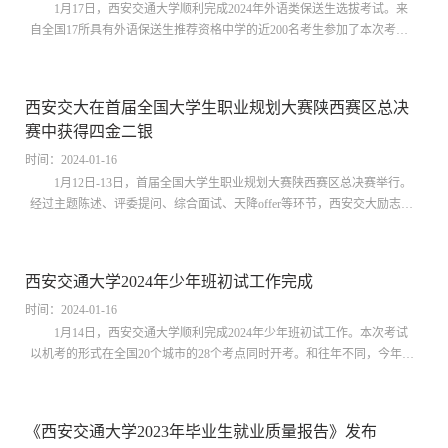
1月17日，西安交通大学顺利完成2024年外语类保送生选拔考试。来
自全国17所具有外语保送生推荐资格中学的近200名考生参加了本次考
试，人数创历史新高。本次外语类保送生考试分为文化课笔试和综合面试
两部分。文化课笔试科目为语文和英语，主要考察学生基础知识和能力。
综合面试采用分组交互式比较型面试法，主要考察学生英语口语的表达与
西安交大在首届全国大学生职业规划大赛陕西赛区总决
交流、人文素养、心理素养和创新思维等。学校将按照综合成绩（笔试、
赛中获得四金二银
面试）划线，成绩优先...
时间：2024-01-16
1月12日-13日，首届全国大学生职业规划大赛陕西赛区总决赛举行。
经过主题陈述、评委提问、综合面试、天降offer等环节，西安交大励志书
院、物理学院本科生刘一鸣，电信学部硕士生王文彬，二附院博士生陈黄
韬均获就业赛道金奖，彭康书院、外国语学院本科生钟星月获得成长赛道
金奖，南洋书院、生命学院本科生彭小青，钱学森书院、电气学院本科生
西安交通大学2024年少年班初试工作完成
叶嘉和获成长赛道银奖。其中，钟星月、刘一鸣两位同学以全场最高分成
为成长赛道、就业...
时间：2024-01-16
1月14日，西安交通大学顺利完成2024年少年班初试工作。本次考试
以机考的形式在全国20个城市的28个考点同时开考。和往年不同，今年西
安交通大学少年班除了应届初三生，符合年龄要求的高一、高二学生也可
报名，吸引了来自全国各地近7000名优秀学生参加考试。本次少年班初试
科目为数学、文综、英语和理综，重点考察学生的学业水平和创新潜能。
《西安交通大学2023年毕业生就业质量报告》发布
在西安交通大学设置了考务总指挥部，考试期间设置监控大屏全程值守，