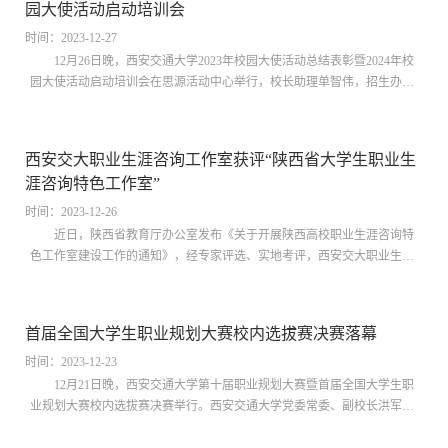
园大使活动启动培训会
遇和挑战，把稳就...
时间：2023-12-27
12月26日晚，西安交通大学2023年校园大使活动总结表彰暨2024年校
园大使活动启动培训会在思源活动中心举行，校长助理单智伟，招生办主
任曹良志、团委副书记石杨根、科研院副院长李兴文、西安交通大学辩论
队教练张爱萍及校园大使等3000余人参会，大会由招生办副主任吴梦秋主
持。单智伟在致辞中对同学们的热情参与表示感谢。他指出，成为一名合
西安交大职业生涯咨询工作室获评“陕西省大学生职业生
格的校园大使，首先要全面了解西安交大的办学历史、育人特色、科研实
涯咨询特色工作室”
力和未来愿景，也...
时间：2023-12-26
近日，陕西省教育厅办公室发布《关于开展陕西高校职业生涯咨询特
色工作室建设工作的通知》，经专家评选、实地考评，西安交大职业生涯
咨询工作室获评“陕西省大学生职业生涯咨询特色工作室”，全省共10所高
校入选。西安交大职业生涯咨询工作室自建立以来，推行校院两级管理运
行模式，指导、带动、成立一批院级工作室，打造校内外互补、专兼结合
首届全国大学生职业规划大赛校内选拔赛决赛落幕
的就业指导教师队伍，结合学科特色、深入学生社区、开展精准化和个性
化的职业咨询服...
时间：2023-12-23
12月21日晚，西安交通大学第十届职业规划大赛暨首届全国大学生职
业规划大赛校内选拔赛决赛举行。西安交通大学党委常委、副校长洪军出
席并致辞。洪军在致辞中对支持本次比赛的嘉宾评委表示衷心的感谢。他