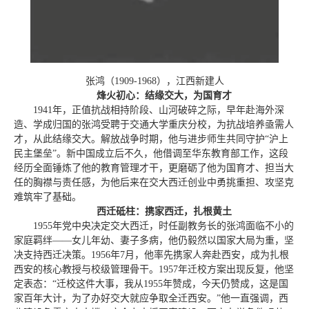
张鸿（1909-1968），江西新建人
烽火初心：结缘交大，为国育才
1941年，正值抗战相持阶段、山河破碎之际，早年赴海外深
造、学成归国的张鸿受聘于交通大学重庆分校，为抗战培养亟需人
才，从此结缘交大。解放战争时期，他与进步师生共同守护“沪上
民主堡垒”。新中国成立后不久，他借调至华东教育部工作，这段
经历全面锤炼了他的教育管理才干，更磨砺了他为国育才、担当大
任的胸襟与责任感，为他后来在交大西迁创业中勇挑重担、攻坚克
难筑牢了基础。
西迁砥柱：携家西迁，扎根黄土
1955年党中央决定交大西迁，时任副教务长的张鸿面临不小的
家庭羁绊——女儿年幼、妻子多病，他仍毅然以国家大局为重，坚
决支持西迁决策。1956年7月，他率先携家人奔赴西安，成为扎根
西安的核心教授与校级管理骨干。1957年迁校方案出现反复，他坚
定表态：“迁校这件大事，我从1955年赞成，今天仍赞成，这是国
家百年大计，为了办好交大就应争取全迁西安。”他一直强调，西