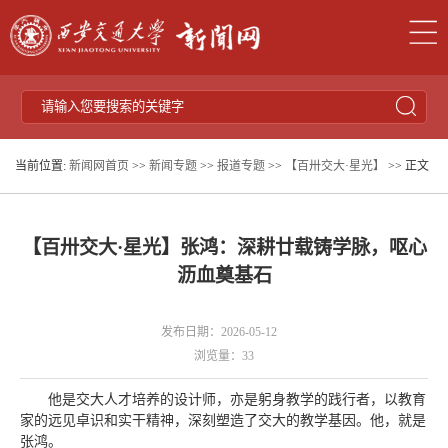
当前位置:
新闻网首页
>>
新闻专题
>>
报道专题
>>
【百卅交大·星光】
>> 正文
【百卅交大·星光】张鸿：深耕廿载铸学脉，呕心
沥血奠基石
发布日期：2026-05-12
浏览量：
33
他是交大人才培养的设计师，亦是躬身教学的践行者，以教育
家的远见卓识和实干精神，深刻塑造了交大的教学基因。他，就是
张鸿。