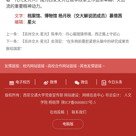
流的重要精神动力。
文字：
档案馆、博物馆 杨月秋（交大解说团成员）慕倩茜
编辑：
星火
上一条：【百卅交大·星光】陈季丹：丹心报国铸师魂，西迁路上守初心
下一条：【百卅交大·星光】俞茂宏：“在失明前要赶紧把头脑中的研究成果贡
献给国家”
友情链接：
校内网站链接 >
高校合作网站链接 >
其他友情链接 >
电子校历
微博
微信
今日头条
版权所有：西安交通大学党委宣传部 网站建设：网络信息中心 书法设计： 人文
学院 杨晓萍
陕ICP备06008037号-5
在线投稿
联系我们
电脑版