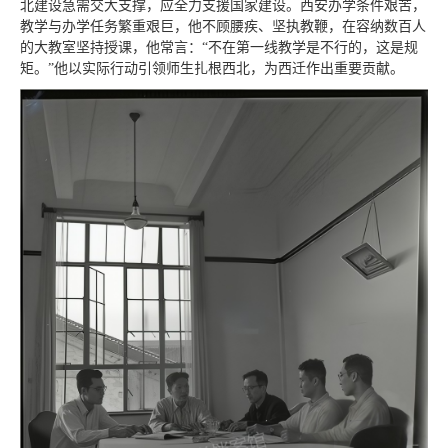
北建设急需交大支撑，应全力支援国家建设。西安办学条件艰苦，
教学与办学任务繁重艰巨，他不顾腰疾、坚执教鞭，在容纳数百人
的大教室坚持授课，他常言：“不在第一线教学是不行的，这是规
矩。”他以实际行动引领师生扎根西北，为西迁作出重要贡献。