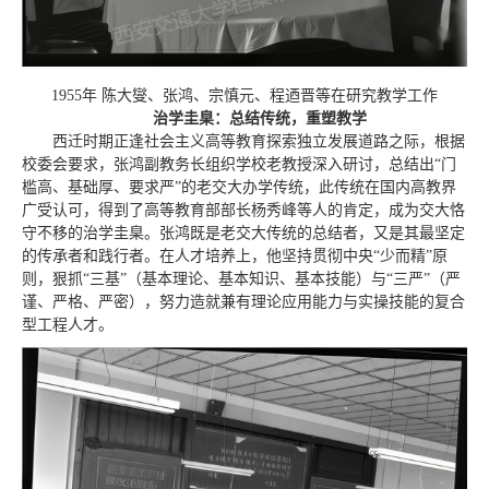
1955年 陈大燮、张鸿、宗慎元、程迺晋等在研究教学工作
治学圭臬：总结传统，重塑教学
西迁时期正逢社会主义高等教育探索独立发展道路之际，根据
校委会要求，张鸿副教务长组织学校老教授深入研讨，总结出“门
槛高、基础厚、要求严”的老交大办学传统，此传统在国内高教界
广受认可，得到了高等教育部部长杨秀峰等人的肯定，成为交大恪
守不移的治学圭臬。张鸿既是老交大传统的总结者，又是其最坚定
的传承者和践行者。在人才培养上，他坚持贯彻中央“少而精”原
则，狠抓“三基”（基本理论、基本知识、基本技能）与“三严”（严
谨、严格、严密），努力造就兼有理论应用能力与实操技能的复合
型工程人才。