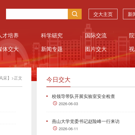
交大主页
新
人才培养
科学研究
国际交流
院
媒体交大
新闻专题
图片交大
视
风采】
>
正文
今日交大
校领导带队开展实验室安全检查
2026-06-03
燕山大学党委书记赵险峰一行来访
2026-06-11