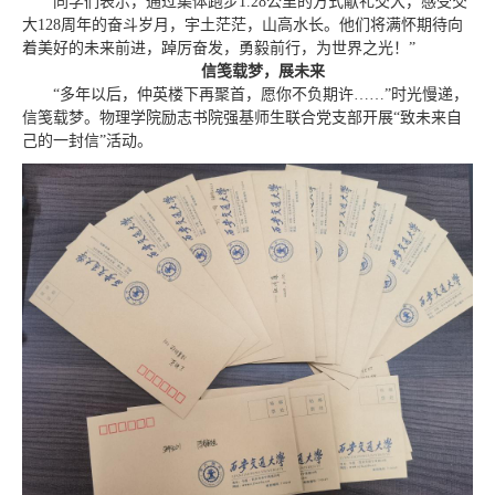
同学们表示，通过集体跑步1.28公里的方式献礼交大，感受交
大128周年的奋斗岁月，宇土茫茫，山高水长。他们将满怀期待向
着美好的未来前进，踔厉奋发，勇毅前行，为世界之光！”
信笺载梦，展未来
“多年以后，仲英楼下再聚首，愿你不负期许……”时光慢递，
信笺载梦。物理学院励志书院强基师生联合党支部开展“致未来自
己的一封信”活动。