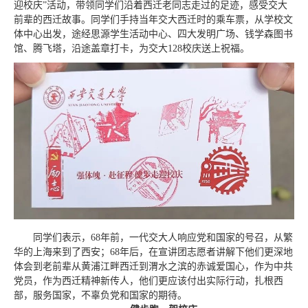
迎校庆”活动，带领同学们沿着西迁老同志走过的足迹，感受交大
前辈的西迁故事。同学们手持当年交大西迁时的乘车票，从学校文
体中心出发，途经思源学生活动中心、四大发明广场、钱学森图书
馆、腾飞塔，沿途盖章打卡，为交大128校庆送上祝福。
同学们表示，68年前，一代交大人响应党和国家的号召，从繁
华的上海来到了西安；68年后，在宣讲团志愿者讲解下他们更深地
体会到老前辈从黄浦江畔西迁到渭水之滨的赤诚爱国心，作为中共
党员，作为西迁精神新传人，他们更应该付出实际行动，扎根西
部，服务国家，不辜负党和国家的期待。