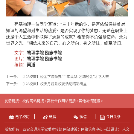
强基物理一位同学写道：“三十年后的你，是否依然保持着对
知识的渴望和对生活的热爱？是否实现了你的梦想，无论在职业上
还是个人生活中都取得了满意的成就？希望你不负强基使命，永为
世界之光。”相信未来的自己，心之所向，身之所往，终至所归。
文字：
物理学院 励志书院
图片：
物理学院 励志书院
编辑：
闻道
上一条：【128校庆】经金学院举办“百年风华·艺韵经金”才艺大赛
下一条：【128校庆】校庆月院系校友活动精彩纷呈
友情链接：
校内网站链接 >
高校合作网站链接 >
其他友情链接 >
电子校历
微博
微信
今日头条
版权所有：西安交通大学党委宣传部 网站建设：网络信息中心 书法设计： 人文