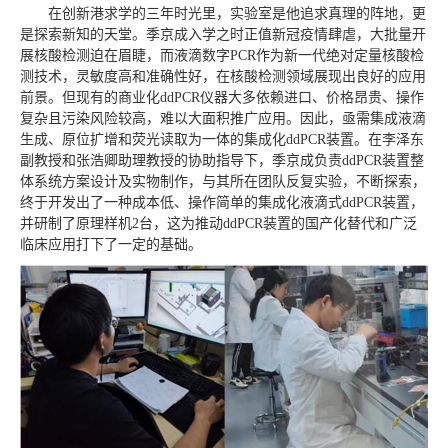
在创新港求学的三年时光里，实验室是他追求真理的阵地，更
是探索新知的天堂。季京成入学之时正值新冠疫情肆虐，大批量开
展核酸检测迫在眉睫，而液滴数字PCR作为新一代绝对定量核酸检
测技术，灵敏度高和准确性好，在核酸检测领域展现出良好的应用
前景。但现有的商业化ddPCR仪器大多依赖进口、价格昂贵、操作
复杂且污染风险较高，难以大面积推广应用。因此，亟需集成液滴
生成、原位扩增和荧光读取为一体的集成化ddPCR装置。在李泽东
副教授和张浩卿助理教授的协助指导下，季京成负责ddPCR装置整
体系统方案设计及实物制作，与其所在团队反复实验，不断探索，
终于开发出了一种成本低、操作简单的集成化液滴式ddPCR装置，
并研制了原理样机2台，这为推动ddPCR装置的国产化替代和广泛
临床应用打下了一定的基础。