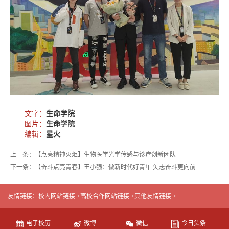
文字：
生命学院
图片：
生命学院
编辑：
星火
上一条：【点亮精神火炬】生物医学光学传感与诊疗创新团队
下一条：【奋斗点亮青春】王小强：做新时代好青年 矢志奋斗更向前
友情链接：
校内网站链接 >
高校合作网站链接 >
其他友情链接 >
电子校历
微博
微信
今日头条