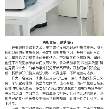
勇担责任，逐梦而行
在兼顾自身课业之余，季京成也没有忘记承担集体责任。身为
硕0122班的团支部书记，他定期组织支部学习，开展主题团日活
动，将理论学习和专业成长相结合，带领同学们学思践悟。同时，
他还不忘鼓励学弟学妹们发展进步，多次参加学院“科创实践星”科
创竞赛宣讲会，为学弟学妹们分享参赛经验，鼓励同学们积极创
新，将所学知识投入实践训练，以赛促学，不断完善与进步。
作为一名党员，季京成认真参与“三会一课”，积极践行党员义
务，牢记党员使命，关爱帮助同学，热心奉献。他在学校抗击新冠
疫情时担任志愿者，多次参与“廉洁文化进校园”“图书馆书籍整理”
等义务活动。学习之余，季京成还会担任少儿科普活动志愿者，利
用自己的专业所长普及生物医学科技知识，让孩子们走近科学，爱
上科学。
此外，季京成还曾作为西安交通大学第十一届、第十二届研代