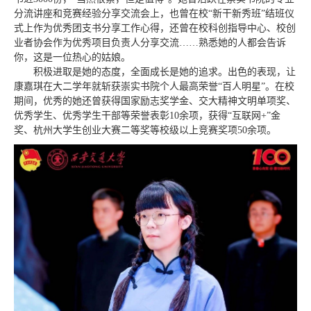
分流讲座和竞赛经验分享交流会上，也曾在校“新干新秀班”结班仪
式上作为优秀团支书分享工作心得，还曾在校科创指导中心、校创
业者协会作为优秀项目负责人分享交流……熟悉她的人都会告诉
你，这是一位热心的姑娘。
积极进取是她的态度，全面成长是她的追求。出色的表现，让
康嘉琪在大二学年就斩获崇实书院个人最高荣誉“百人明星”。在校
期间，优秀的她还曾获得国家励志奖学金、交大精神文明单项奖、
优秀学生、优秀学生干部等荣誉表彰10余项，获得“互联网+”金
奖、杭州大学生创业大赛二等奖等校级以上竞赛奖项50余项。