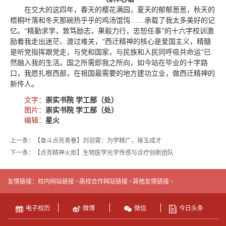
在交大的这四年，春天的樱花满园，夏天的郁郁葱葱，秋天的
梧桐叶落和冬天那碗热乎乎的鸡汤馄饨……承载了我太多美好的记
忆。“精勤求学，敦笃励志，果毅力行，忠恕任事”的十六字校训激
励着我走出迷茫、渡过难关，“西迁精神的核心是爱国主义，精髓
是听党指挥跟党走，与党和国家，与民族和人民同呼吸共命运”已
然融入我的生活。国之所需即我之所向，如今站在毕业的十字路
口，我愿扎根西部，在祖国最需要的地方建功立业，做西迁精神的
新传人。
文字：
崇实书院 学工部（处）
图片：
崇实书院 学工部（处）
编辑：
星火
上一条：【奋斗点亮青春】刘羽霄：为学精广，琢玉成才
下一条：【点亮精神火炬】生物医学光学传感与诊疗创新团队
友情链接：
校内网站链接 >
高校合作网站链接 >
其他友情链接 >
电子校历
微博
微信
今日头条