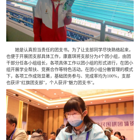
她是认真担当责任的团支书。为了让支部同学尽快熟络起来，
也便于开展团支部具体工作，康嘉琪将支部分为4个团小组，由团
干部分任各小组组长，各项具体工作以团小组的形式进行，在团小
组开展学业帮扶、竞赛合作等特色活动。在团小组分散管理的模式
下，各项工作成效显著，基础团务参与、完成率均为100%，支部
也获评“红旗团支部”，个人获评“魅力团支书”。