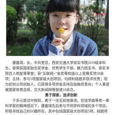
康嘉琪，女，中共党员，西安交通大学崇实书院2019级本科
生。曾荣获国家励志奖学金、优秀学生干部、魅力团支书、崇实书
院百人明星等荣誉；获“互联网+”金奖等校级以上竞赛奖项50余
项；主持、参与5项国家级大创项目，均顺利结题并获评优秀；现
为初创公司创始人，已获得多项资金支持及投融资意向；个人事迹
被国家体育总局、交大新闻网等报道10余次。
勇于探索，追求创新
于多元尝试中探知，勇于一往无前地奋进。在钱学森等老一辈
科学家的精神感召下，康嘉琪先后参与不同学科领域的多个项目，
积极寻找自己的兴趣所在，其中包括国家级大创项目5项，结题项