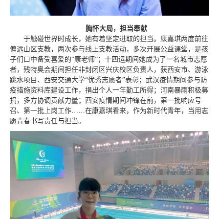
胸怀大局，担当奉献
于触碰世界时成长，她有着坚定进取的担当。康嘉琪两度前往
偏远山区支教，两次参与线上支教活动，多次开展公益课堂，是孩
子们口中备受喜爱的“康老师”；十四运期间她成为了一名城市志愿
者，残特奥会期间担任非封闭区兴庆校区负责人，获西安市、游泳
跳水项目、西安交通大学“优秀志愿者”表彰；武汉疫情期间参与防
疫措施资料库建设工作，捐出个人一年勤工所得；河南暴雨积极募
捐，多方协调贡献力量；西安疫情期间冲锋在前，第一批响应号
召、第一批上岗工作……在康嘉琪看来，作为新时代青年，当用志
愿青春书写责任与担当。