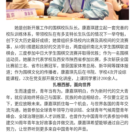
她是创新开展工作的围棋校队队长。康嘉琪建立起一套完善的
校队训练体系，带领校队在有多支特长生队伍的情况下一举夺魁，
创下交大历史最好成绩；她曾组织多场校内比赛及高校间的交流赛
事，从0到1搭建起良好的交流平台，两度组织南北大学生围棋联谊
棋会，三度参加中日大学生围棋交流赛并取得优胜；作为一名围棋
运动员，她屡次代表学校及西安市陕西省参加比赛，多次斩获全国
比赛前三名、省市比赛冠军，曾获国家体育总局、新华网等媒体报
道；作为围棋文化的传播者，康嘉琪先后在书院、学校4次开设综
能课程，2次在党支部开展文化讲座，上课同学累计200余人。
扎根西部，面向世界
生而逢盛世，青年当有为。康嘉琪明白，作为新时代的交大青
年，就应该始终将自己与国家、民族的命运相结合，不仅要立足当
下，更应放眼未来。康嘉琪抓住每一个机会，与世界各国的青年交
流沟通，她曾参加全球青年领导力培训班、全球青年气候周暨青年
峰会、全球治理创新人才训练营，也曾作为中国青年代表参加中韩
建交30周年青年友好故事会并做交流。康嘉琪希望能够通过自己的
努力，让世界听到更多来自中国青年的声音。