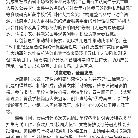
究成果被陕西省市场监督管理局采纳；“在陆台生认同性研究”“重
大突发公共卫生事件中政务B站号对青年群体参与的影响机制研究”
等多项研究斩获学校“腾飞杯”大赛金奖；“构建整合乡村不动产资
源，政府牵头助力乡村振兴的综合服务平台的可行性研究”“科研人
员合作网络及其学术影响力的影响研究”等项目更是着眼联通城
乡、科技助农、科教兴国等现实问题，积极贡献青春智慧。
以创新思维推动科研探索，更以实用思维推动成果转化。在
“基于纸铝塑复合结构的环保型柔性电子器件及应用”“兼顾高容量
与大功率的水性有机液流电池”“微米级泛半导体工艺缺陷检测设
备”等项目中，康嘉琪则充分发挥管理科学的专业特长，助力产品
落地，做到走出实验室、走向市场、走进客户。
锐意进取，全面发展
对康嘉琪来说，理性的科研与感性的文艺并不是“二律背反”，
而是相得益彰、相辅相成。热爱文体活动的她，曾导演微电影拍
摄，参与书院、学校宣传片拍摄，参演学校五四主题团日、书院迎
新晚会；曾获学校简历大赛冠军、创业训练营“优秀营员”、新生杯
辩论赛季军、小绳三人团体赛冠军、本科生4*400米女子接力冠军
等。
课余时间，康嘉琪还多次志愿协助学校各类研讨会及特殊类型
招生考试工作，多次开展“校园大使”、文物保护调研等暑期社会实
践活动。暑假参与学校录取通知书分装工作，由她经手的录取通知
书近3000份，“当然很累，但是值得”。她曾活跃在崇实书院的专业