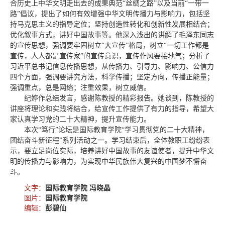
合历史上中华文明走出去的成果典范“丝绸之路”以及当前“一带一
路”倡议，提出了如何有效增强中华文明传播力与影响力，包括坚
持马克思主义的指导定位；坚持创造性转化和创新性发展相结合；
优化叙事方式，讲好中国故事等。他深入浅出的讲解了毛泽东同志
的宣传思想，强调要牢固树立“大宣传”格局，树立“一切工作都是
宣传，人人都是宣传家”的宣传意识，宣传作风要接地气；分析了
习近平总书记信息传播思想，从传播力、引导力、影响力、公信力
四个方面，强调要讲究方法，科学传播；坚定方向，传播正能量；
强调重点，总是网络；注重效果，树立威信。
纪婷作总结发言，感谢陈教授的精彩报告。她谈到，陈教授的
讲座将理论和实践将结合，给宣传工作提供了有力的指导，希望大
家认真学习党的二十大精神，提升宣传能力。
本次“笃行”论坛是国际教育学院
“学习贯彻党的二十大精神，
团结奋斗新征程”系列活动之一。学习结束后，全体教职工纷纷表
示，要立足岗位实际，培养讲好中国故事的友谊使者，提升中华文
明的传播力与影响力，为实现中华民族伟大复兴的中国梦不懈奋
斗。
文字：
国际教育学院 冯晓晶
图片：
国际教育学院
编辑：
彭碧仙