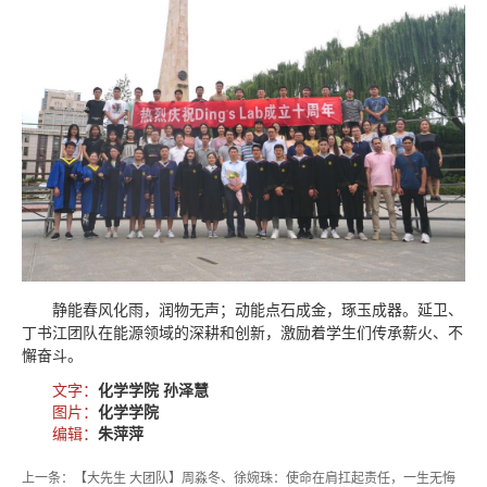
静能春风化雨，润物无声；动能点石成金，琢玉成器。延卫、
丁书江团队在能源领域的深耕和创新，激励着学生们传承薪火、不
懈奋斗。
文字：
化学学院 孙泽慧
图片：
化学学院
编辑：
朱萍萍
上一条：【大先生 大团队】周淼冬、徐婉珠：使命在肩扛起责任，一生无悔