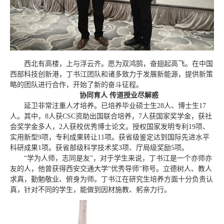
西北有高楼，上与浮云齐。愿为双鸿鹄，奋翅起高飞。在中国
西部科技创新港，丁书江团队和诸多致力于发展新能源，提供新策
略的团队进行合作，开始了新的奋斗征程。
协同育人 传道授业尽解惑
延卫非常注重人才培养。已培养毕业硕士生28人、博士生17
人。其中，8人获CSC资助出国联合培养，7人获国家奖学金，获社
会奖学金多人，2人获校优秀博士论文。授权国家发明专利19项、
实用新型9项，专利成果转让11项。获省级鉴定达到国际先进水平
科研成果1项。获省部级科学技术奖3项、厅局级奖励5项。
“学为人师，志同是友”，对于学生来说，丁书江是一个亦师亦
友的人，他曾获得西安交通大学“优秀导师”称号。立德树人、教人
求真，勤勉敬业、俯身为师。丁书江在研究生培养方面十分负责认
真，针对不同的学生，能做到因材施教、躬亲力行。