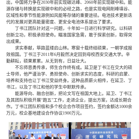
出，中国将力争在2030年前实现碳达峰、2060年前实现碳中和。能
源存储与转换是实现碳中和的必经之路，也是实现电网削峰填谷、
区域性和季节性能源例如风能等存储的重要途径。电池技术更新迭
代的发展对更高能量密度、更安全电池体系提出了要求。
丁书江团队针对这一问题，十年如一日进行科学研究。以科研
创新立功，积极承担使命。瞄准国家急需，敢于探索创新，取得突
出成果。
求实奉献，筚路蓝缕启山林。寒窗十载终结硕果，一朝学成报
效祖国。丁书江于2011年6月毅然决定回到母校西安交通大学。辛
勤耕耘，硕果累累。从无到有，日益壮大。
不忘师恩勇传承，师生合作终有成。延卫是丁书江在交大的硕
士导师，他严谨治学、勇担使命、创新求实的态度，科研的启蒙、
培养和支持也让丁书江受益终身。这种品质薪火相传，在延卫、丁
书江，以及丁书江和他的学生中默默传承。
能源导向、融合创新，把论文写在祖国大地上。延卫、丁书江
及其团队积极开展“跑五”工作，走进企业，提出方案，达成长期合
作。丁书江团队积极和多个校企合作项目签约，签约金额达1000余
万元，校企基地建设合作协议1900万元。