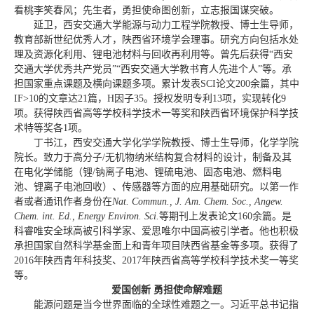
看桃李笑春风；先生者，勇担使命图创新，立志报国谋突破。
延卫，西安交通大学能源与动力工程学院教授、博士生导师，
教育部新世纪优秀人才，陕西省环境学会理事。研究方向包括水处
理及资源化利用、锂电池材料与回收再利用等。曾先后获得“西安
交通大学优秀共产党员”“西安交通大学教书育人先进个人”等。承
担国家重点课题及横向课题多项。累计发表SCI论文200余篇，其中
IF>10的文章达21篇，H因子35。授权发明专利13项，实现转化9
项。获得陕西省高等学校科学技术一等奖和陕西省环境保护科学技
术特等奖各1项。
丁书江，西安交通大学化学学院教授、博士生导师，化学学院
院长。致力于高分子/无机物纳米结构复合材料的设计，制备及其
在电化学储能（锂/钠离子电池、锂硫电池、固态电池、燃料电
池、锂离子电池回收）、传感器等方面的应用基础研究。以第一作
者或者通讯作者身份在
Nat. Commun., J. Am. Chem. Soc., Angew.
Chem. int. Ed., Energy Environ. Sci.
等期刊上发表论文160余篇。是
科睿唯安全球高被引科学家、爱思唯尔中国高被引学者。他也积极
承担国家自然科学基金面上和青年项目陕西省基金等多项。获得了
2016年陕西青年科技奖、2017年陕西省高等学校科学技术奖一等奖
等。
爱国创新 勇担使命解难题
能源问题是当今世界面临的全球性难题之一。习近平总书记指