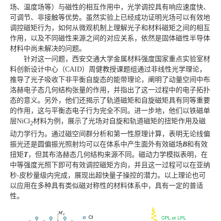
场、温度场等）与磁性的相互作用中，光学调控具有响应速度快、
可调节、非接触等优势。虽然实验上已经成功证明光场可以有效地
调控磁矩行为，如何从微观机制上理解光子和材料磁矩之间的相互
作用，以及不同磁性来源之间的对应关系，依然是固体磁性半导体
材料中尚未解决的问题。
针对这一问题，西安交通大学金属材料强度国家重点实验室材
料创新设计中心（CAID）周健教授课题组通过非线性光学理论，
推导了光子吸收下非平衡自旋态的能带理论，阐明了动量空间中布
洛赫电子态几何结构张量的作用，并指出了这一过程中的电子拓扑
态的意义。另外，他们还揭示了轨道磁矩和自旋磁矩具有同等重要
的作用，这与平衡态电子行为完全不同。进一步地，他们以铁磁单
层NiCl
材料为例，展示了光场对自旋和轨道磁矩的扭矩作用及磁
2
动力学行为。通过磁空间群分析和第一性原理计算，表明无论线偏
振光还是圆偏振光照射均可以在体系中产生面外有效磁场
B
和有效
扭矩
T
，但其布洛赫态几何结构来源不同。磁动力学模拟表明，在
中等强度光照下即可有效调控磁矩方向，并且这一过程可以在亚纳
秒-皮秒量级内完成，展现出超快量子操控的潜力。以上理论也可
以应用在多种具有类似磁对称性的材料体系中，具有一定的普适
性。