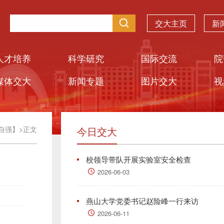
交大主页
新
人才培养
科学研究
国际交流
院
媒体交大
新闻专题
图片交大
视
自强】
>
正文
今日交大
校领导带队开展实验室安全检查
2026-06-03
燕山大学党委书记赵险峰一行来访
2026-06-11