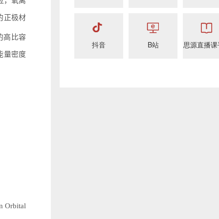
应，氧离
的正极材
的高比容
抖音
B站
思源直播课
能量密度
bital