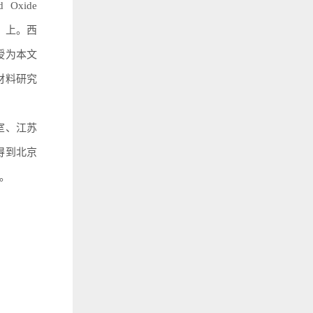
ed Oxide
ty）上。西
授为本文
材料研究
室、江苏
得到北京
。