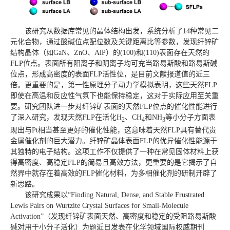
该研究从数据库常见的晶体结构出发，系统分析了14种常见二
元化合物，通过酸碱位点配位数及关键距离比等参数，发现纤锌矿
结构晶体（如GaN、ZnO、AlP）的(100)和(110)表面存在天然的
FLP位点。表面所有阳离子和阴离子均可充当路易斯酸和路易斯碱
位点，形成高密度的表面FLP活性位，是目前文献报道值的近三
倍。更重要的是，第一性原理分子动力学模拟表明，这些天然FLP
即使在高温和反应性气氛下也能保持稳定，这对于实际应用至关重
要。研究团队进一步对纤锌矿表面的天然FLP位点的催化性能进行
了深入研究，发现天然FLP在活化H
、CH
和NH
等小分子方面表
2
4
3
现出与Pt相当甚至更好的催化性能，这意味着天然FLP具有替代贵
金属催化剂的巨大潜力。纤锌矿晶体表面FLP的优异催化性能源于
其独特的电子结构。这项工作不仅提供了一种在常见固体材料上获
得高密度、高稳定FLP的简易且高效方法，更重要的是它揭示了自
然界中就存在着高效的FLP催化材料，为多相催化剂的研制开辟了
新思路。
该研究成果以“Finding Natural, Dense, and Stable Frustrated
Lewis Pairs on Wurtzite Crystal Surfaces for Small-Molecule
Activation”（发现纤锌矿表面天然、高密度和稳定的受阻路易斯酸
碱对用于小分子活化）为题近日发表在化学领域国际权威期刊