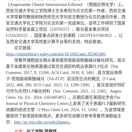
《Angewandte Chemie International Edition》（德国应用化学）上。
西安交通大学化工学院博士生余希阳为论文的第一作者，西安交通
大学常春然教授和陕西师范大学刘忠文教授为论文的通讯作者，西
安交通大学化工学院为论文的第一完成单位。该项工作得到了国家
自然科学基金面上项目（22078257）、联合基金重点项目
U23A20112）、国家重点研发计划课题（2023YFA1506302）、以
及西安交通大学高性能计算平台等的支持，特此致谢。
论文链接：
https://onlinelibrary.wiley.com/doi/10.1002/anie.202405405
常春然课题组长期从事表面受阻路易斯酸碱对催化研究，首次
基于金属氧化物表面通过氧空位调控构筑出表面FLP位点（Nat
Commun, 2017, 8, 15266; ACS Catal, 2018, 8, 546）,首次提出单原
子-受阻路易斯酸碱对（SA-FLP）双活性位点的概念（J Catal,
2022, 408, 206; ACS Catal. 2023, 13, 1299-1309），首次发现纤锌矿
可作为天然FLP催化材料（Nat. Common. 2021, 12, 2305；Angew.
Chem. Int. Ed., 2024, e202405405）。近期应邀在美国化学会The
Journal of Physical Chemistry Letters上发表了关于表面FLP最新研究
进展的综述文章（J Phys Chem Lett, 2024, 15, 5436），为该领域发
展提供了新思路和新观点，更多研究进展可参考常春然课题组主
页：
http://gr.xjtu.edu.cn/web/changcr
。
文字：
化工学院 常春然