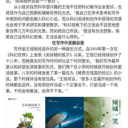
说，“阅读始终会是一个爱好”。
从小就对自然科学感兴趣的王瑶不仅把科幻看作业余爱好，也
将其作为自己观察和理解世界的方式。“我自己在学术思考和写作
中想到的问题会融入科幻小说，而从科幻阅读和创作中获得的灵感
也会用于学术研究和课堂教学。”科幻视角下的王瑶会不自觉地想
象世界几万年后的光景，而如她自己所说，“我没有办法想象，倘
若自己没有科幻思维，生活会是什么样的。”
在写作中发掘自我
写作是王瑶除阅读外的另一种娱乐方式。自2004年第一次在
《科幻世界》上发表《关妖精的瓶子》以来，王瑶已经持续创作了
十八年，而她真实的写作时间却比这个时间更长。“我的写作最早
是以和好朋友讲故事的形式，我们两个在小学的时候就开始创作童
话故事，八岁的时候发表了第一篇名为《稀奇古怪国历险记》的小
说，那个时候并没有很当真。”王瑶坦言，“很多人在最开始创作的
时候都会这样，没有把创作当成一个正事去干，只是当成一个闲
事，干的会很着迷，会停不下来。”