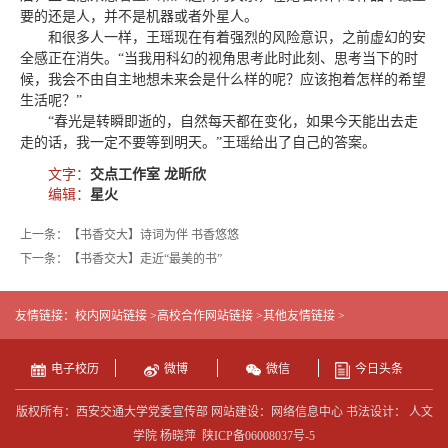
要的还是人，并不是机器或者外星人。
和很多人一样，王瑶现在有着强烈的风险意识，之前虚幻的安
全感正在消失。“当我用科幻的视角思考此时此刻、思考当下的时
候，我会不由自主地想未来会是什么样的呢？应该抱着怎样的希望
生活呢？”
“春光是转瞬即逝的，自然每天都在变化，如果今天能出去走
走的话，我一定不要等到明天。”王瑶给出了自己的答案。
文字：
交点工作室 龙昕欣
编辑：
星火
上一条：【书香交大】诗词为伴 书香悠悠
下一条：【书香交大】走近“最美的书”
友情链接：
校内网站链接 >
高校合作网站链接 >
其他友情链接 >
电子校历
微博
微信
今日头条
版权所有：西安交通大学党委宣传部 网站建设：网络信息中心 书法设计： 人文
学院 杨晓萍
陕ICP备06008037号-5