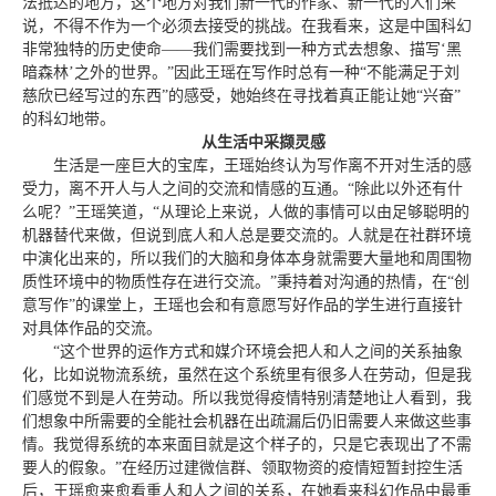
法抵达的地方，这个地方对我们新一代的作家、新一代的人们来
说，不得不作为一个必须去接受的挑战。在我看来，这是中国科幻
非常独特的历史使命——我们需要找到一种方式去想象、描写‘黑
暗森林’之外的世界。”因此王瑶在写作时总有一种“不能满足于刘
慈欣已经写过的东西”的感受，她始终在寻找着真正能让她“兴奋”
的科幻地带。
从生活中采撷灵感
生活是一座巨大的宝库，王瑶始终认为写作离不开对生活的感
受力，离不开人与人之间的交流和情感的互通。“除此以外还有什
么呢？”王瑶笑道，“从理论上来说，人做的事情可以由足够聪明的
机器替代来做，但说到底人和人总是要交流的。人就是在社群环境
中演化出来的，所以我们的大脑和身体本身就需要大量地和周围物
质性环境中的物质性存在进行交流。”秉持着对沟通的热情，在“创
意写作”的课堂上，王瑶也会和有意愿写好作品的学生进行直接针
对具体作品的交流。
“这个世界的运作方式和媒介环境会把人和人之间的关系抽象
化，比如说物流系统，虽然在这个系统里有很多人在劳动，但是我
们感觉不到是人在劳动。所以我觉得疫情特别清楚地让人看到，我
们想象中所需要的全能社会机器在出疏漏后仍旧需要人来做这些事
情。我觉得系统的本来面目就是这个样子的，只是它表现出了不需
要人的假象。”在经历过建微信群、领取物资的疫情短暂封控生活
后，王瑶愈来愈看重人和人之间的关系，在她看来科幻作品中最重