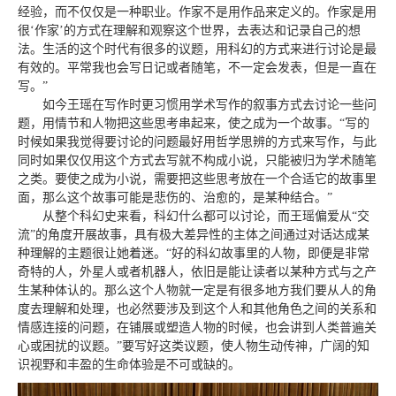
经验，而不仅仅是一种职业。作家不是用作品来定义的。作家是用
很‘作家’的方式在理解和观察这个世界，去表达和记录自己的想
法。生活的这个时代有很多的议题，用科幻的方式来进行讨论是最
有效的。平常我也会写日记或者随笔，不一定会发表，但是一直在
写。”
如今王瑶在写作时更习惯用学术写作的叙事方式去讨论一些问
题，用情节和人物把这些思考串起来，使之成为一个故事。“写的
时候如果我觉得要讨论的问题最好用哲学思辨的方式来写作，与此
同时如果仅仅用这个方式去写就不构成小说，只能被归为学术随笔
之类。要使之成为小说，需要把这些思考放在一个合适它的故事里
面，那么这个故事可能是悲伤的、治愈的，是某种结合。”
从整个科幻史来看，科幻什么都可以讨论，而王瑶偏爱从“交
流”的角度开展故事，具有极大差异性的主体之间通过对话达成某
种理解的主题很让她着迷。“好的科幻故事里的人物，即便是非常
奇特的人，外星人或者机器人，依旧是能让读者以某种方式与之产
生某种体认的。那么这个人物就一定是有很多地方我们要从人的角
度去理解和处理，也必然要涉及到这个人和其他角色之间的关系和
情感连接的问题，在铺展或塑造人物的时候，也会讲到人类普遍关
心或困扰的议题。”要写好这类议题，使人物生动传神，广阔的知
识视野和丰盈的生命体验是不可或缺的。