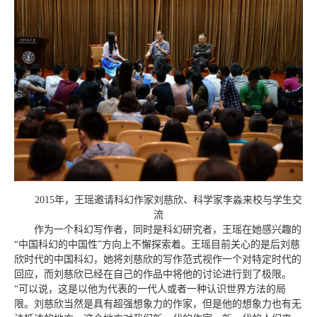
2015年，
王瑶
邀请科幻作家刘慈欣、科学家李淼来校与学生交
流
作为一个科幻写作者，同时是科幻研究者，王瑶在她感兴趣的
“中国科幻的中国性”方向上不懈探索着。王瑶目前关心的是后刘慈
欣时代的中国科幻，她将刘慈欣的写作范式视作一个对特定时代的
回应，而刘慈欣已经在自己的作品中将他的讨论进行到了极限。
“可以说，这是以他为代表的一代人或者一种认识世界方法的局
限。刘慈欣当然是具有超强想象力的作家，但是他的想象力也有无