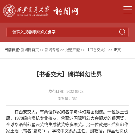
当前位置:
新闻网首页
>>
新闻专题
>>
报道专题
>>
【书香交大】
>> 正文
【书香交大】徜徉科幻世界
发布日期：2022-06-28
浏览量：
362
在西安交大，有两位作家的名字与科幻紧密相连。一位是王晋
康，1978级内燃机专业校友，曾获97国际科幻大会颁发的银河奖、
全球华语科幻星云奖终生成就奖等多项奖。另一位就是80后科幻作
家王瑶（笔名“夏笳”），学校中文系系主任、副教授，作品七次获