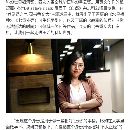
科幻世界银河奖，四次入围全球华语科幻星云奖。用英文创作的超
短篇小说“Let’s Have a Talk”发表于《自然》杂志科幻短篇专栏。在
“养浩然之气 蕴书香交大”主题巡展中，就展出了王晋康的《水星播
种》《七重外壳》《生死平衡》，以及王瑶的《寂寞的伏兵》《你
无法抵达的时间》《倾城一笑》等作品。今天的【书香交大】专
栏，让我们一起走进王瑶的科幻世界。
“王瑶这个身份是用于做一些相对‘正经’的事情，比如在大学里
面做学术、搞研究和教书；而夏笳这个身份用做相对‘不太正经’的