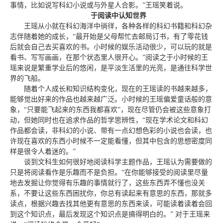
事情，比如说写科幻小说或与外星人合影。”王瑶笑着说。
于阅读中认知世界
王瑶从小就在科幻海洋中徜徉，各种各样的科幻书籍和科幻杂
志伴随着她的成长，“最开始是父母帮忙去邮局订书，有了零花钱
后就会自己去买喜欢的书。小时候的娱乐活动很少，可以玩的就是
看书、写写画画，在那个状态里人很开心。”阅读之于小时候的王
瑶来说是繁重学业后的悠闲，是平淡生活里的光亮，是通往科学世
界的飞船。
随着个人成长和知识结构变化，现在的王瑶读的书越来越多，
能够觉出好来的作品也越来越广泛。小时候的王瑶偏爱童话般的意
象，“只要能飞起来的东西我都喜欢”，现在尽管仍会被这些意象打
动，但她同时也在追求作品的哲学思辨性，“现在学术论文和科幻
作品都会读，非科幻的小说、带有一点幻想色彩的小说也会读，也
许现在喜欢的东西小时候不一定能看懂，但其中包含的思想密度同
样是很令人着迷的。”
谈到文科生如何很好地阅读科学主题作品，王瑶认为需要做的
只是将阅读看作是乐趣而不是负担。“在你能够接受的阅读里尽量
地去发掘让你觉得有乐趣的事情就行了，这些东西弄不懂也没关
系，不要让这些东西困扰你，你总有读起来有意思的东西，那就多
读点，根据兴趣去找其他更有意思的东西来读，可能读着读着会回
到这个知识点，最后发现这个知识点是搞得明白的。” 对于王瑶来