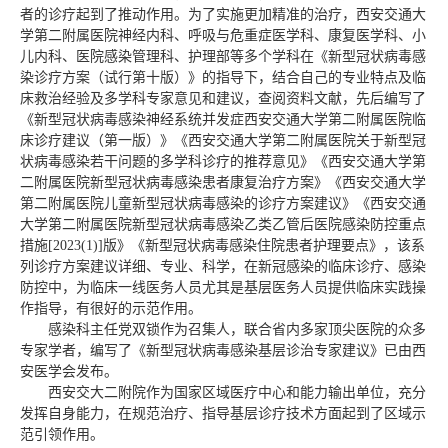
者的诊疗起到了推动作用。为了实施更加精准的治疗，西安交通大
学第二附属医院神经内科、呼吸与危重症医学科、康复医学科、小
儿内科、医院感染管理科、护理部等多个学科在《新型冠状病毒感
染诊疗方案（试行第十版）》的指导下，结合自己的专业特点及临
床救治经验及多学科专家意见和建议，查阅资料文献，先后编写了
《新型冠状病毒感染神经系统并发症西安交通大学第二附属医院临
床诊疗建议（第一版）》《西安交通大学第二附属医院关于新型冠
状病毒感染若干问题的多学科诊疗的推荐意见》《西安交通大学第
二附属医院新型冠状病毒感染患者康复治疗方案》《西安交通大学
第二附属医院儿童新型冠状病毒感染的诊疗方案建议》《西安交通
大学第二附属医院新型冠状病毒感染乙类乙管后医院感染防控重点
措施[2023(1)]版》
《新型冠状病毒感染住院患者护理要点》，该系
列诊疗方案建议详细、专业、科学，在新冠感染的临床诊疗、感染
防控中，为临床一线医务人员尤其是基层医务人员提供临床实践操
作指导，有很好的示范作用。
感染科主任党双锁作为召集人，联合省内多家顶尖医院的众多
专家学者，编写了《新型冠状病毒感染基层诊治专家建议》已由西
安医学会发布。
西安交大二附院作为国家区域医疗中心和能力输出单位，充分
发挥自身能力，在规范治疗、指导基层诊疗技术方面起到了区域示
范引领作用。