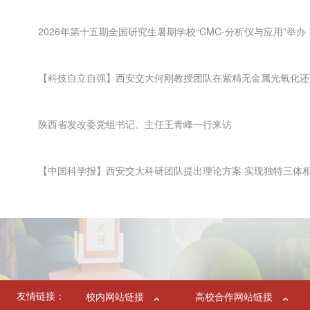
2026年第十五期全国研究生暑期学校“CMC-分析仪与应用”举办
【科技自立自强】西安交大何刚教授团队在紫精无金属光氧化还
陕西省发改委党组书记、主任王青峰一行来访
【中国科学报】西安交大科研团队提出理论方案 实现独特三体
友情链接：
校内网站链接
高校合作网站链接