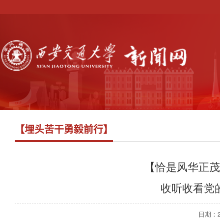
【埋头苦干勇毅前行】
【恰是风华正茂
收听收看党
日期：202