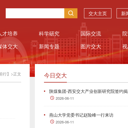
交大主页
新
人才培养
科学研究
国际交流
院
媒体交大
新闻专题
图片交大
视
前行】
>
正文
今日交大
陕煤集团-西安交大产业创新研究院签约揭..
2026-06-11
燕山大学党委书记赵险峰一行来访
2026-06-11