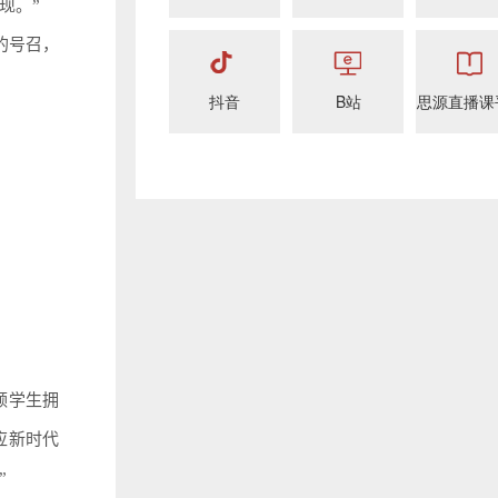
现。”
的号召，
抖音
B站
思源直播课
领学生拥
应新时代
”