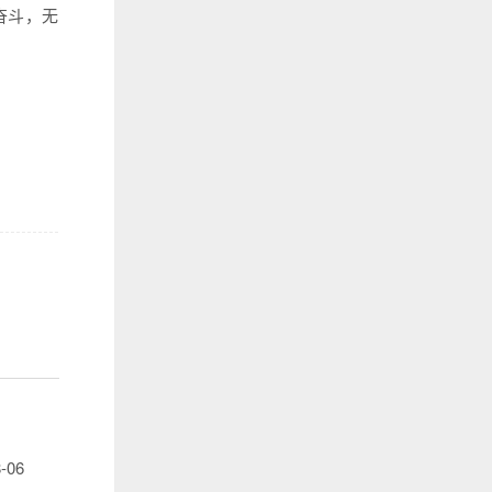
奋斗，无
-06