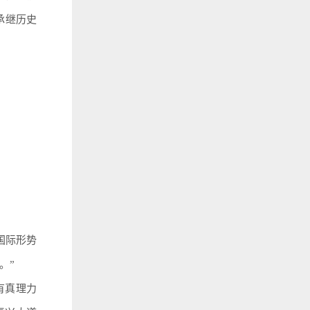
承继历史
国际形势
。”
有真理力