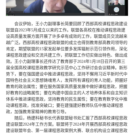
会议伊始，王小力副理事长简要回顾了西部高校课程思政建设
联盟自2023年5月成立以来的工作。联盟各高校在推动课程思政建
设高质量发展方面开展了许多卓有成效的工作，联盟成员交流越来
越广泛。西部高校课程思政联盟的成立也得到教育部高教司领导的
肯定，期望联盟的15家发起单位要多发挥辐射示范引领作用，深化
课程思政建设和交流共建工作，把联盟工作切实做出特色、做出成
效。王小力副理事长还传达了教育部于2024年1月18日召开的第三
届全国高校课程思政教学研究示范中心工作研讨会会议精神。新形
势下，要在强国建设中推进课程思政，坚持不懈用习近平新时代中
国特色社会主义思想铸魂育人，发挥所有课程的育人功能，把握好
教育的政治属性；要在服务国家高质量发展中做好课程思政，把握
好教育的战略属性；要在构建中国自主的人才培养体系和自主知识
体系中推进课程思政，坚持教育的民生属性；要在教育数字化中推
动课程思政，找准突破口；要在建强建好教师队伍中推动课程思
政，加强教育家精神的教育引导。
随后，杨建科秘书长代表联盟秘书处汇报了西部高校课程思政
建设联盟2024年工作方案。联盟将于2024年开展西部高校课程思政
建设联盟年会、第一届课程思政案例大赛、联合机构设立课程思政