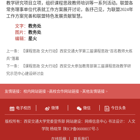
教学研究项目立项，组织课程思政教师培训等一系列活动。联盟各
常务理事单位代表就工作方案展开讨论，各抒己见，为联盟2024年
工作方案完善和联盟特色发展贡献智慧。
文字：
教务处
图片：
教务处
编辑：
星火
上一条：【课程思政 交大行动】西安交通大学第三届课程思政“百名教师大练
兵”落幕
下一条：【课程思政 交大行动】西安交大参加教育部第三届课程思政教学研
究示范中心建设研讨会
友情链接：
校内网站链接 >
高校合作网站链接 >
其他友情链接 >
电子校历
微博
微信
今日头条
版权所有：西安交通大学党委宣传部 网站建设：网络信息中心 书法设计： 人文
学院 杨晓萍
陕ICP备06008037号-5
在线投稿
联系我们