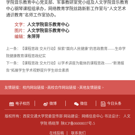
学院音乐教育中心党支部、军事教研室党小组及人文学院音乐教育
中心钢琴课程组承办，网络教育学院丝路新影工作室与“人文艺术
通识教育”名师工作室协办。
文字：
人文学院音乐教育中心
图片：
人文学院音乐教育中心
编辑：
朱萍萍
上一条：【课程思政 交大行动】探索“面向人民健康”的思政教育——生命学
院健康教育课程思政纪实
下一条：【课程思政 交大行动】以学术讲座为载体的课程思政——“新港报
告”拓展学生学术视野提升学生综合素质
友情链接：
校内网站链接 >
高校合作网站链接 >
其他友情链接 >
电子校历
微博
微信
今日头条
版权所有：西安交通大学党委宣传部 网站建设：网络信息中心 书法设计： 人文
学院 杨晓萍
陕ICP备06008037号-5
在线投稿
联系我们