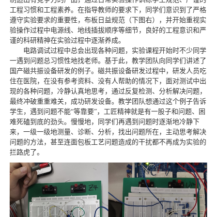
工程习惯和工程素养。在指导教师的要求下，同学们意识到了严格
遵守实验要求的重要性，布板日益规范（下图右），并开始重视实
验操作过程中电源线、地线插拔顺序等细节，良好的工程意识和严
谨的科研精神在实验过程中逐渐养成。
电路调试过程中总会出现各种问题，实验课程开始时不少同学
一遇到问题总习惯性地找老师。基于此，教学团队向同学们讲述了
国产磁共振设备研发的例子。磁共振设备研发过程中，研发人员吃
住在医院，在没有参考资料、没有人帮助的情况下，面对测试中出
现的各种问题，冷静认真地思考，通过反复检测、分析解决问题，
最终冲破重重难关，成功研发设备。教学团队想通过这个例子告诉
学生，遇到问题不能“等靠要”，工匠精神就是有一股子和问题、困
难死磕到底的劲头。慢慢地，同学们再遇到问题时逐渐地冷静下
来，一级一级地测量、诊断、分析，找出问题所在，主动思考解决
问题的方法，甚至连面包板工艺问题造成的干扰都不再成为实验的
拦路虎了。