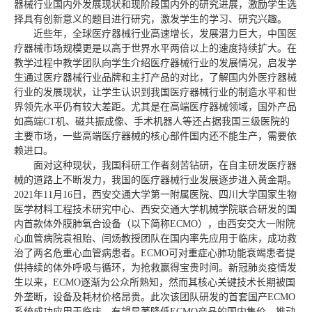
器械行业国内外发展现状和现阶段国内外的研究进展，激励学生选
择具有创新意义的题目进行研究，激发学生的学习、研究兴趣。
近些年，全球医疗器械行业高速增长，发展潜力巨大，中国医
疗器械市场规模更是以高于世界水平两倍以上的速度持续扩大。在
教学过程中教学团队向学生介绍医疗器械行业的发展情况，启发学
生通过医疗器械行业品牌和主打产品的对比，了解国内外医疗器械
行业的发展现状，让学生认识到我国医疗器械行业的制造水平和世
界领先水平仍有较大差距。尤其是在高端医疗器械领域，国外产品
如高端CT机、磁共振成像、手术机器人等还占据我国三级医院的
主要市场，一些高端医疗器械的核心部件国内还不能生产，需要依
赖进口。
面对这种现状，我国科研工作者刻苦钻研，在自主研发医疗器
械的道路上不断发力，我国的医疗器械行业发展逐步进入黄金期。
2021年11月16日，西安交通大学第一附属医院、四川大学国家生物
医学材料工程技术研究中心、西安交通大学机械学院联合研发的国
内首款体外膜肺氧合设备（以下简称ECMO），由西安交大一附院
心血管病院袁祖贻、闫炀教授团队在国内率先应用于临床，成功救
治了两名危重心血管病患者。ECMO可对重症心肺功能衰竭患者提
供持续的体外呼吸与循环，为抢救赢得宝贵时间。新冠肺炎疫情发
生以来，ECMO逐渐为公众所熟知，然而其核心关键技术长期被国
外垄断，设备及耗材价格昂贵。此次该团队研发的首套国产ECMO
系统成功应用于临床，有望显著降低ECMO产品的国内售价，推动