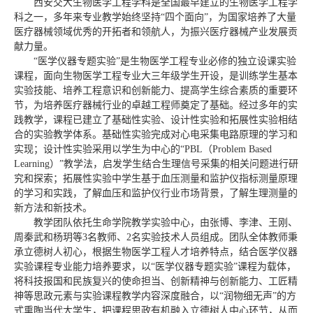
西安交大生物医学工程学科是全国最早建立的生物医学工程学
科之一，多年来专业教学始终坚持“四个面向”，为国家培养了大量
医疗器械领域优秀的开拓者和领航人，为振兴医疗器械产业发展贡
献力量。
“医学仪器专题实验”是生物医学工程专业必修的独立设课实验
课程，面向生物医学工程专业大三年级学生开设，是训练学生基本
实验技能、培养工程意识和创新能力、提高学生综合素质的重要环
节，为培养医疗器械行业的卓越工程师奠定了基础。经过多年的实
践教学，课程已建立了基础性实验、设计性实验和拓展性实验相结
合的实验教学体系。基础性实验完成对心电采集电路原理的学习和
实现；设计性实验采用以学生为中心的“PBL（Problem Based
Learning）”教学法，启发学生结合生理信号采集的相关问题进行研
究和探索；拓展性实验中学生基于血压测量和监护仪指标测量原理
的学习和实践，了解血压和监护仪行业市场背景，了解生理测量的
新方法和新技术。
教学团队依托生命学院教学实验中心，由张博、李津、王刚、
周秦武和杨玥等3名教师、2名实验技术人员组成。团队全体教师秉
承立德树人初心，根据生物医学工程人才培养特点，结合医学仪器
实验课程专业能力培养要求，以“医学仪器专题实验”课程为载体，
将科技报国和民族复兴的使命担当、创新精神与创新能力、工匠精
神等思政元素与实验课程教学内容深度融合，以“润物细无声”的方
式熏陶当代大学生，把课程思政有机融入立德树人中心环节，从而