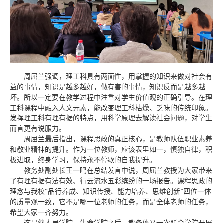
周屈兰强调，理工科具有两面性，用掌握的知识来做对社会有
益的事情，知识是越多越好，做有害的事情，知识反而是越多越
坏。所以一定要在教学过程中注重对学生价值观的正确引导。在理
工科课程中融入人文元素，能改变理工科枯燥、乏味的传统印象。
发挥理工科有理有据的特点，用科学原理去解读社会问题，对学生
而言更有说服力。
周屈兰最后指出，课程思政的真正核心，是教师队伍职业素养
和敬业精神的提升。作为一位教师，应该表里如一，慎独自律，积
极进取，终身学习，保持永不停歇的自我提升。
教务处副处长王一鸣在总结发言中说，周屈兰教授为大家带来
了有理有据有法有效、行云流水五彩缤纷的一场报告。课程思政的
理念与我校“品行养成、知识传授、能力培养、思维创新”四位一体
的质量观一致，它不是哪一位老师的任务，而是全体老师的任务，
希望大家一齐努力。
这是继人居学院、生命学院之后，教务处又一次联合学院开展