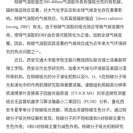
棕碳气溶胶是在300-400nm气溶胶中具有强吸光性的有机碳，
辐射强迫效应显著，对大气化学反应和全球气候变化存在重要影
响。棕碳气溶胶的气候效应，与其直接辐射强迫（direct radiative
forcing, DRF）有关。由于棕碳气溶胶的吸光效应导致气候变暖作
用，使得气溶胶的DRF由负值可能转化为正值，加剧全球气候变
暖。因此，棕碳气溶胶因其显著的气候效应成为近年来大气环境研
究的热点问题之一。
近日，西安交通大学能学院沈振兴教授团队联合瑞士洛桑联邦
理工学院、西安近代化学研究所、加拿大气候与环境部及美国沙漠
所等机构，在棕碳吸光的分子演化机制以及N、O、S在棕碳分子吸
光和演化中的作用机理研究取得重要进展。课题组利用超高分辨率
质谱傅里叶变换离子回旋共振质谱（FT-ICR MS）的非选择性测量
结合无监督机器学习算法偏最小二乘回归（PLSR）分析，量化西
安冬夏季单分子棕碳吸光贡献，筛选出关键棕碳生色分子。通过棕
碳分子吸光特征解析发现，棕碳分子的不饱和度和N对棕碳主要为
生色作用；S和O对棕碳主要为减色作用。棕碳分子吸光机制研究