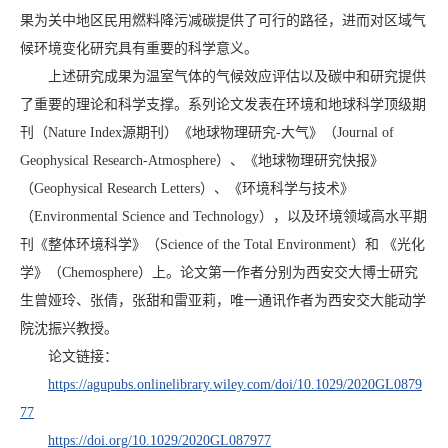
果为关中地区民用燃料降污减碳提供了可行的路径，进而对区域气
候环境变化研究具有重要的科学意义。
上述研究成果为温室气体的气候效应评估以及碳中和研究提供
了重要的理论和科学支撑。系列论文发表在环境和地球科学顶级期
刊（Nature Index源期刊）
《
地球物理研究-大气》
（
Journal of
Geophysical Research-Atmosphere）
、
《
地球物理研究快报
》
（
Geophysical Research Letters
）
、
《
环境科学与技术
》
（
Environmental Science and Technology
）
，以及
环境领域高水平期
刊
《整体环境科学》（
Science of the Total Environment
）
和
《
光化
学
》
（
Chemosphere
）上。论文第一作者分别为西安交大博士研究
生曾娅玲、张倩，张甜和雷亚莉，唯一通讯作者为西安交大能动学
院沈振兴教授。
论文链接：
https://agupubs.onlinelibrary.wiley.com/doi/10.1029/2020GL0879
77
https://doi.org/10.1029/2020GL087977