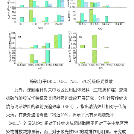
棕碳分子DBE、O/C、N/C、S/C分级吸光贡献
此外，课题组针对关中地区民用固体燃料（生物质和煤）燃烧
棕碳气溶胶光学特征及其辐射强迫效应开展研究，分别计算传统火
炕与清洁炉灶的辐射强迫效率（SFE），指出清洁炉灶相对于传统
火炕，在紫外波段降低了将近20%，揭示了具有高燃烧效率
（MCE）的清洁炉灶相对于传统火炕焖烧取暖不但对于关中地区污
染物排放减排显著，而且对于吸光性BrC的减排作用明显。研究成